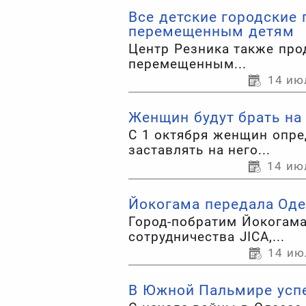
Все детские городски
перемещенным детям
Центр Резника также пр
перемещенным...
14 ию
Женщин будут брать на 
С 1 октября женщин опре
заставлять на него...
14 ию
Йокогама передала Оде
Город-побратим Йокогама
сотрудничества JICA,...
14 ию
В Южной Пальмире успе