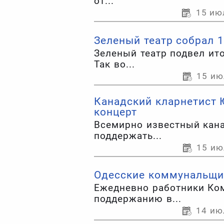
от...
15 ию
Зеленый театр собрал 1
Зеленый театр подвел ит
Так во...
15 ию
Канадский кларнетист 
концерт
Всемирно известный кана
поддержать...
15 ию
Одесские коммунальщи
Ежедневно работники Ко
поддержанию в...
14 ию