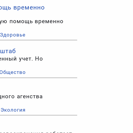
мощь временно
кую помощь временно
Здоровье
нштаб
енный учет. Но
Общество
дного агенства
Экология