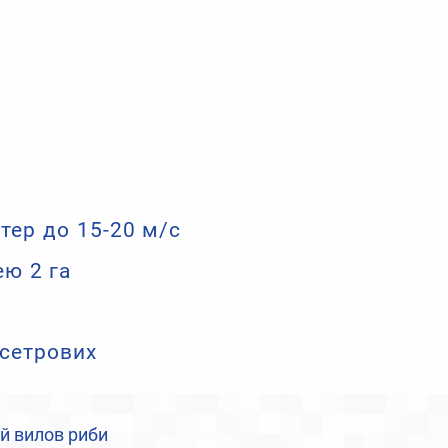
тер до 15-20 м/с
ею 2 га
осетрових
й вилов риби