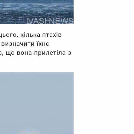
ього, кілька птахів
 визначити їхнє
є, що вона прилетіла з