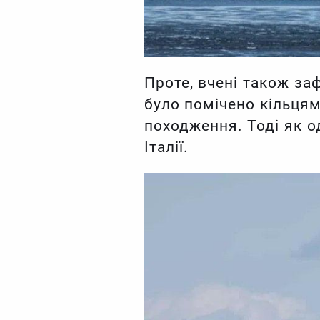
Проте, вчені також заф
було помічено кільцям
походження. Тоді як о
Італії.