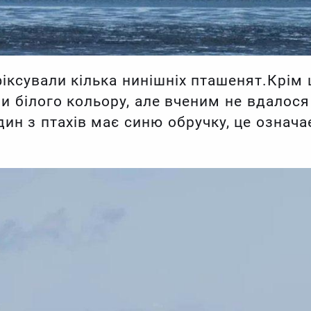
іксували кілька нинішніх пташенят.Крім ц
и білого кольору, але вченим не вдалося
дин з птахів має синю обручку, це означа