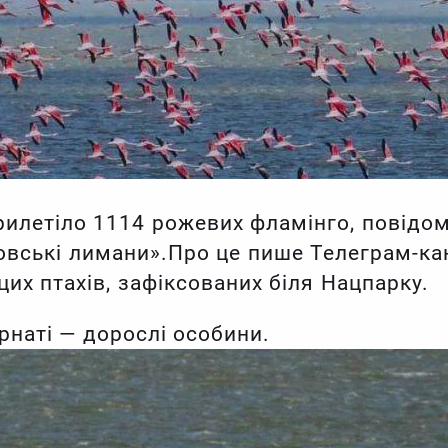
рилетіло 1114 рожевих фламінго, повідо
овські лимани».Про це пише Телеграм-ка
цих птахів, зафіксованих біля Нацпарку.
рнаті — дорослі особини.