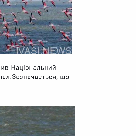
мив Національний
нал.Зазначається, що