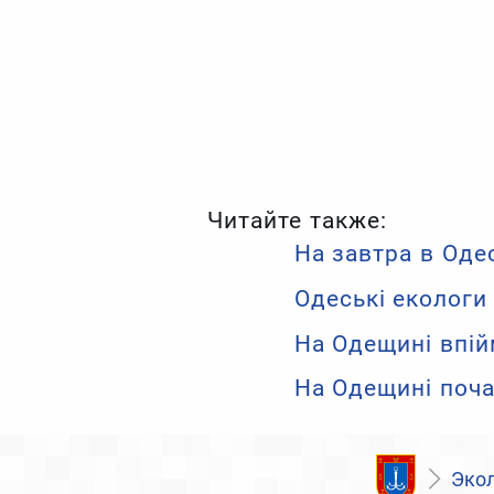
Читайте также:
На завтра в Оде
Одеські екологи
На Одещині впій
На Одещині поча
Эко