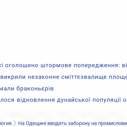
сі оголошено штормове попередження: ві
 викрили незаконне сміттєзвалище площ
мали браконьєрів
лося відновлення дунайської популяції 
логия
На Одещині вводять заборону на промислови