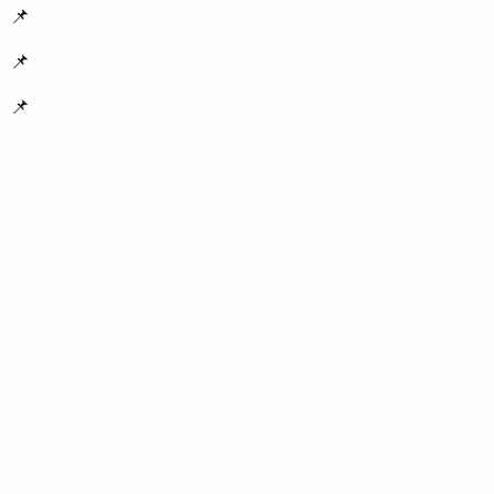
📌
📌
📌