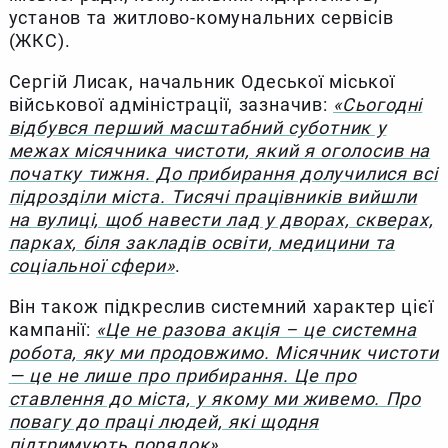
установ та житлово-комунальних сервісів
(ЖКС).
Сергій Лисак, начальник Одеської міської
військової адміністрації, зазначив:
«Сьогодні
відбувся перший масштабний суботник у
межах місячника чистоти, який я оголосив на
початку тижня. До прибирання долучилися всі
підрозділи міста. Тисячі працівників вийшли
на вулиці, щоб навести лад у дворах, скверах,
парках, біля закладів освіти, медицини та
соціальної сфери»
.
Він також підкреслив системний характер цієї
кампанії:
«Це не разова акція – це системна
робота, яку ми продовжимо. Місячник чистоти
— це не лише про прибирання. Це про
ставлення до міста, у якому ми живемо. Про
повагу до праці людей, які щодня
підтримують порядок»
.