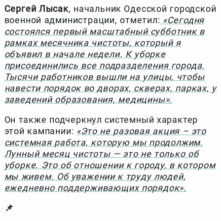
Сергей Лысак
, начальник Одесской городской
военной администрации, отметил:
«Сегодня
состоялся первый масштабный субботник в
рамках месячника чистоты, который я
объявил в начале недели. К уборке
присоединились все подразделения города.
Тысячи работников вышли на улицы, чтобы
навести порядок во дворах, скверах, парках, у
заведений образования, медицины».
Он также подчеркнул системный характер
этой кампании:
«Это не разовая акция – это
системная работа, которую мы продолжим.
Лунный месяц чистоты — это не только об
уборке. Это об отношении к городу, в котором
мы живем. Об уважении к труду людей,
ежедневно поддерживающих порядок».
📌