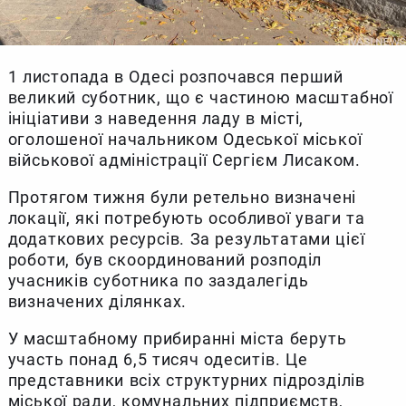
1 листопада в Одесі розпочався перший
великий суботник, що є частиною масштабної
ініціативи з наведення ладу в місті,
оголошеної начальником Одеської міської
військової адміністрації Сергієм Лисаком.
Протягом тижня були ретельно визначені
локації, які потребують особливої уваги та
додаткових ресурсів. За результатами цієї
роботи, був скоординований розподіл
учасників суботника по заздалегідь
визначених ділянках.
У масштабному прибиранні міста беруть
участь понад 6,5 тисяч одеситів. Це
представники всіх структурних підрозділів
міської ради, комунальних підприємств,