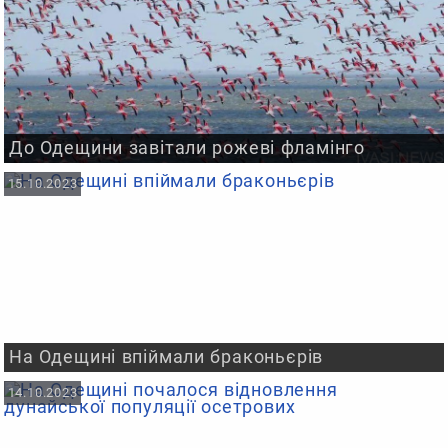
До Одещини завітали рожеві фламінго
15.10.2023
На Одещині впіймали браконьєрів
14.10.2023