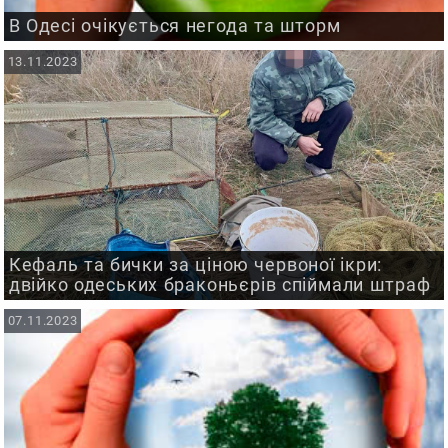
В Одесі очікується негода та шторм
13.11.2023
Кефаль та бички за ціною червоної ікри:
двійко одеських браконьєрів спіймали штраф
07.11.2023