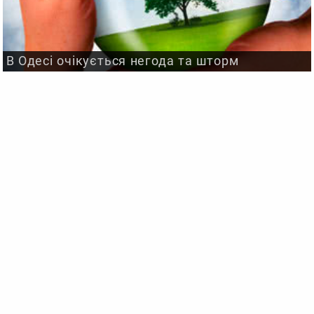
В Одесі очікується негода та шторм