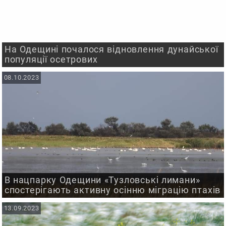
На Одещині почалося відновлення дунайської
популяції осетрових
08.10.2023
В нацпарку Одещини «Тузловські лимани»
спостерігають активну осінню міграцію птахів
13.09.2023