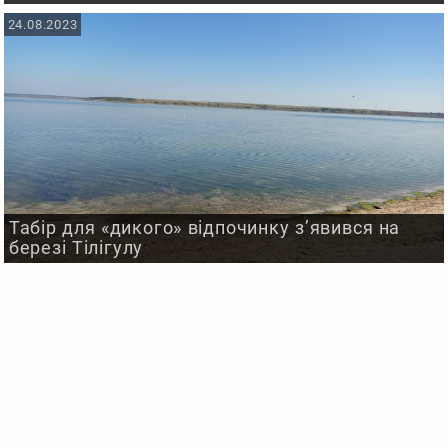
24.08.2023
Табір для «дикого» відпочинку з’явився на
березі Тілігулу