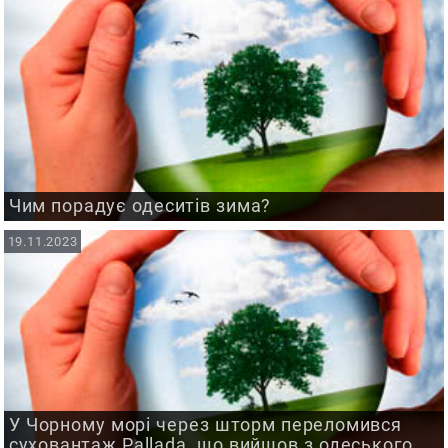
Чим порадує одеситів зима?
19.11.2023
У Чорному морі через шторм переломився
суховантаж Pallada, що вийшов з одеського