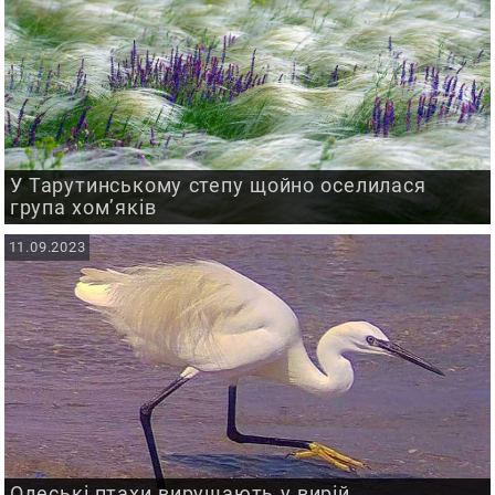
У Тарутинському степу щойно оселилася
група хом’яків
11.09.2023
Одеські птахи вирушають у вирій