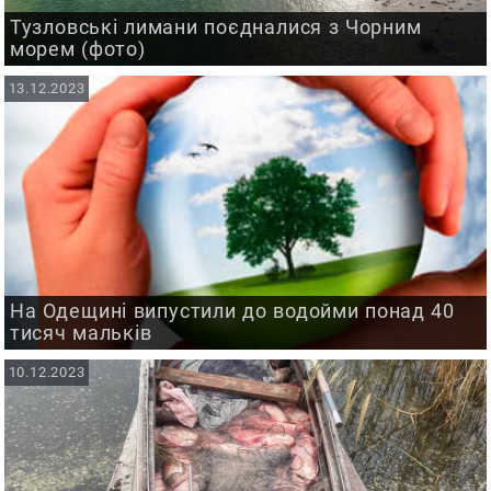
Тузловські лимани поєдналися з Чорним
морем (фото)
13.12.2023
На Одещині випустили до водойми понад 40
тисяч мальків
10.12.2023