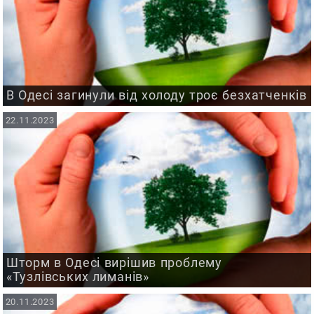
В Одесі загинули від холоду троє безхатченків
22.11.2023
Шторм в Одесі вирішив проблему
«Тузлівських лиманів»
20.11.2023