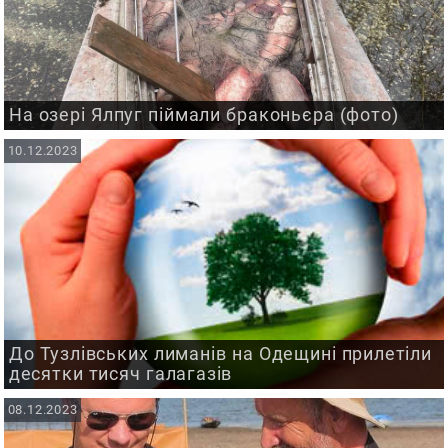
На озері Ялпуг піймали браконьєра (фото)
10.12.2023
До Тузлівських лиманів на Одещині прилетіли
десятки тисяч галагазів
08.12.2023