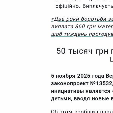
офіційно. Виплачуєть
«Два роки боротьби за 
виплата 860 грн матер
щоб тиждень прогодув
50 тысяч грн 
5 ноября 2025 года В
законопроект №13532,
инициативы является 
детьми, вводя новые в
Об этом сообщил нар