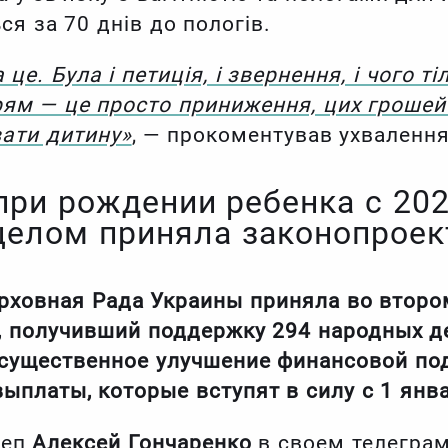
ся за 70 днів до пологів.
це. Була і петиція, і звернення, і чого ті
ям — це просто приниження, цих грошей 
ати дитину»
, — прокоментував ухвалення
при рождении ребенка с 202
целом приняла законопроек
ерховная Рада Украины приняла во второ
 получивший поддержку 294 народных де
существенное улучшение финансовой по
ыплаты, которые вступят в силу с 1 янва
деп
Алексей Гончаренко
в своем телеграм