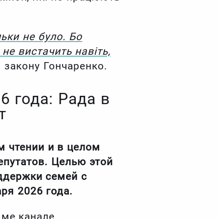
льки не було. Бо
не вистачить навіть,
 закону Гончаренко.
6 года: Рада в
т
м чтении и в целом
путатов. Целью этой
ддержки семей с
ря 2026 года.
ме канале.