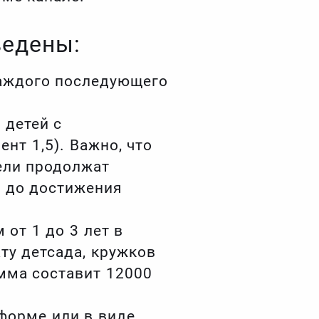
ведены:
каждого последующего
 детей с
нт 1,5). Важно, что
тели продолжат
с до достижения
от 1 до 3 лет в
ту детсада, кружков
умма составит 12000
форме или в виде