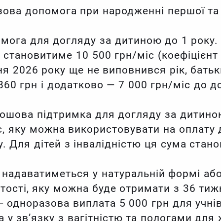
зова допомога при народженні першої та
омога для догляду за дитиною до 1 року. 
 становитиме 10 500 грн/міс (коефіцієнт 
чня 2026 року ще не виповнився рік, бать
860 грн і додатково — 7 000 грн/міс до 
рошова підтримка для догляду за дитиною 
с, яку можна використовувати на оплату д
. Для дітей з інвалідністю ця сума стан
надаватиметься у натуральній формі або
тості, яку можна буде отримати з 36 тижн
 одноразова виплата 5 000 грн для учнів
 у зв’язку з вагітністю та пологами для 