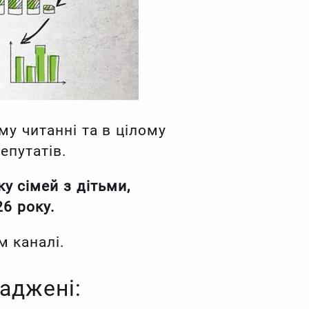
му читанні та в цілому
епутатів.
у сімей з дітьми,
26 року.
м каналі.
ваджені: