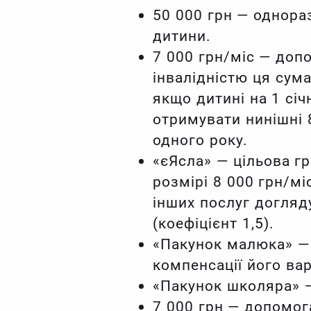
50 000 грн — однора
дитини.
7 000 грн/міс — доп
інвалідністю ця сума
якщо дитині на 1 сі
отримувати нинішні 
одного року.
«єЯсла» — цільова г
розмірі 8 000 грн/мі
інших послуг догляду
(коефіцієнт 1,5).
«Пакунок малюка» — 
компенсації його вар
«Пакунок школяра» —
7 000 грн — допомога