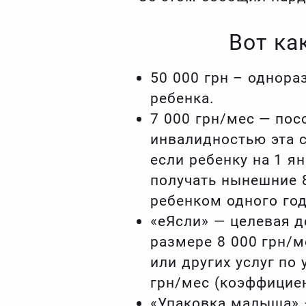
Вот ка
50 000 грн – однор
ребенка.
7 000 грн/мес — пос
инвалидностью эта с
если ребенку на 1 я
получать нынешние 8
ребенком одного год
«еЯсли» — целевая д
размере 8 000 грн/м
или других услуг по
грн/мес (коэффициен
«Упаковка малыша» 