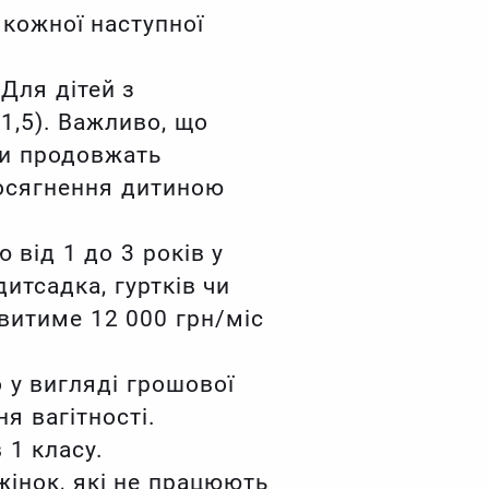
 кожної наступної
Для дітей з
1,5). Важливо, що
ки продовжать
досягнення дитиною
від 1 до 3 років у
итсадка, гуртків чи
овитиме 12 000 грн/міс
 у вигляді грошової
я вагітності.
 1 класу.
жінок, які не працюють