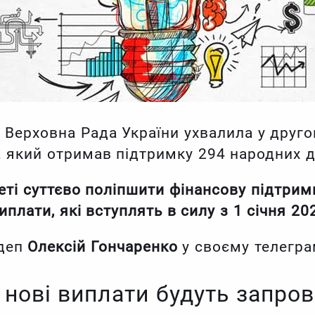
 Верховна Рада України ухвалила у друго
 який отримав підтримку 294 народних д
еті суттєво поліпшити фінансову підтримк
плати, які вступлять в силу з 1 січня 20
рдеп
Олексій Гончаренко
у своєму телегра
 нові виплати будуть запро