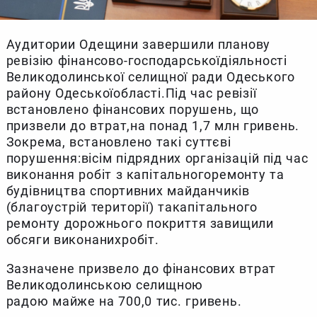
Аудитории Одещини завершили планову
ревізію фінансово-господарськоїдіяльності
Великодолинської селищної ради Одеського
району Одеськоїобласті.Під час ревізії
встановлено фінансових порушень, що
призвели до втрат,на понад 1,7 млн гривень.
Зокрема, встановлено такі суттєві
порушення:вісім підрядних організацій під час
виконання робіт з капітальногоремонту та
будівництва спортивних майданчиків
(благоустрій території) такапітального
ремонту дорожнього покриття завищили
обсяги виконанихробіт.
Зазначене призвело до фінансових втрат
Великодолинською селищною
радою майже на 700,0 тис. гривень.