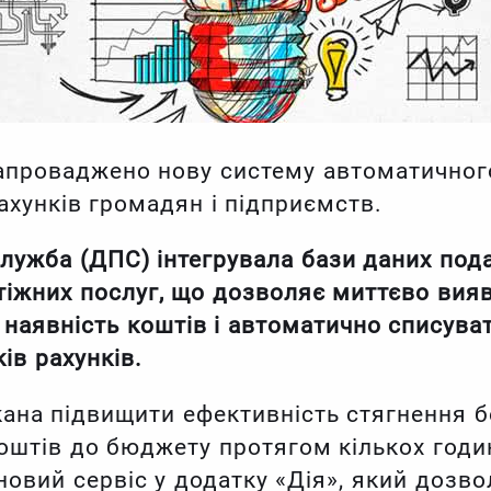
 запроваджено нову систему автоматичног
рахунків громадян і підприємств.
лужба (ДПС) інтегрувала бази даних пода
тіжних послуг, що дозволяє миттєво вия
 наявність коштів і автоматично списуват
ів рахунків.
ана підвищити ефективність стягнення б
штів до бюджету протягом кількох годин
овий сервіс у додатку «Дія», який дозв