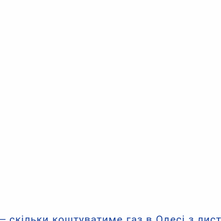
 — скільки коштуватиме газ в Одесі з лис