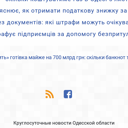
снює, як отримати податкову знижку за
ез документів: які штрафи можуть очікува
рафує підприємців за допомогу безприт
дить» готівка майже на 700 млрд грн: скільки банкно
Круглосуточные новости Одесской области