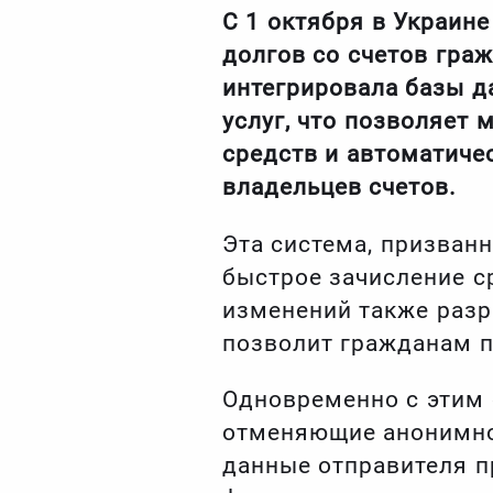
С 1 октября в Украин
долгов со счетов гра
интегрировала базы д
услуг, что позволяет
средств и автоматич
владельцев счетов.
Эта система, призван
быстрое зачисление ср
изменений также разр
позволит гражданам п
Одновременно с этим 
отменяющие анонимно
данные отправителя п