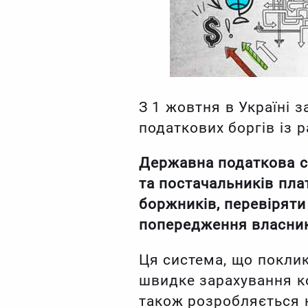
З 1 жовтня в Україні
податкових боргів із 
Державна податкова с
та постачальників пла
боржників, перевіряти
попередження власник
Ця система, що поклик
швидке зарахування ко
також розробляється н