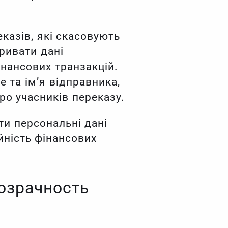
казів, які скасовують
ривати дані
інансових транзакцій.
 та ім’я відправника,
ро учасників переказу.
ти персональні дані
йність фінансових
озрачность