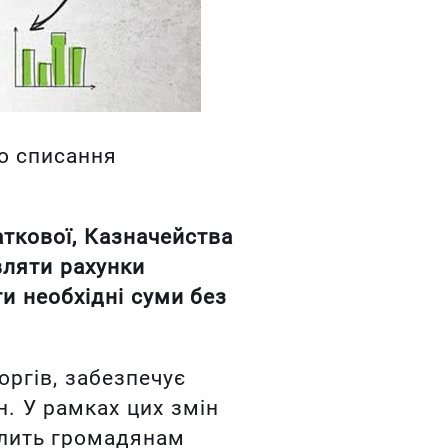
о списання
ткової, Казначейства
вляти рахунки
и необхідні суми без
оргів, забезпечує
. У рамках цих змін
олить громадянам