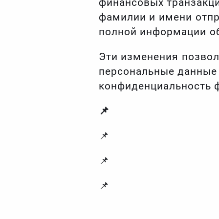
финансовых транзакци
фамилии и имени отпр
полной информации об
Эти изменения позво
персональные данные 
конфиденциальность 
📌
📌
📌
📌