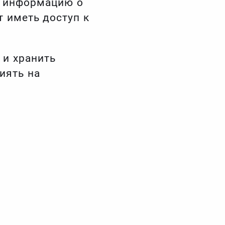
ь информацию о
 иметь доступ к
и хранить
иять на