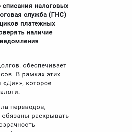
о списания налоговых
логовая служба (ГНС)
вщиков платежных
роверять наличие
уведомления
олгов, обеспечивает
сов. В рамках этих
 «Дия», которое
алоги.
ила переводов,
 обязаны раскрывать
розрачность