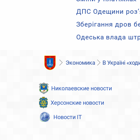
ДПС Одещини роз’я
Зберігання дров б
Одеська влада шт
Экономика
В Україні «хо
Николаевские новости
Херсонские новости
Новости IT