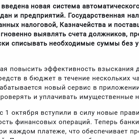
е введена новая система автоматическог
ждан и предприятий. Государственная на
анных налоговой, Казначейства и поста
 мгновенно выявлять счета должников, п
ески списывать необходимые суммы без 
ная повысить эффективность взыскания д
едств в бюджет в течение нескольких ча
абатывается новый сервис в приложении
роверять и уплачивать имущественные н
с 1 октября вступили в силу новые прав
сть финансовых операций. Теперь банки
ри каждом платеже, что обеспечивает п