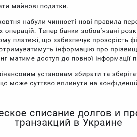
ати майнові податки.
жовтня набули чинності нові правила пере
х операцій. Тепер банки зобов’язані розк
му платежі, що забезпечує прозорість ф
отримуватимуть інформацію про прізвище
нг матиме доступ до повної інформації п
інансовим установам збирати та зберіга
, що може суттєво вплинути на конфіденці
еское списание долгов и пр
транзакций в Украине