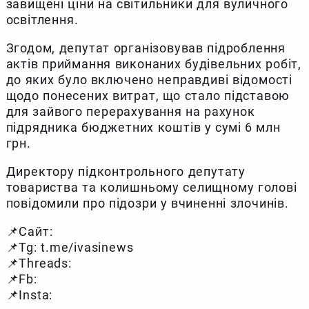
завищені ціни на світильники для вуличного
освітлення.
Згодом, депутат організовував підроблення
актів приймання виконаних будівельних робіт,
до яких було включено неправдиві відомості
щодо понесених витрат, що стало підставою
для зайвого перерахування на рахунок
підрядника бюджетних коштів у сумі 6 млн
грн.
Директору підконтрольного депутату
товариства та колишньому селищному голові
повідомили про підозри у вчиненні злочинів.
📌Сайт:
📌Tg: t.me/ivasinews
📌Threads:
📌Fb:
📌Insta: