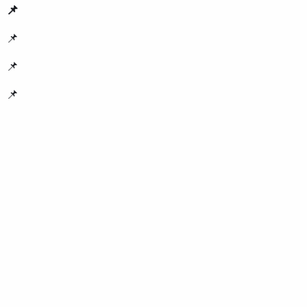
📌
📌
📌
📌