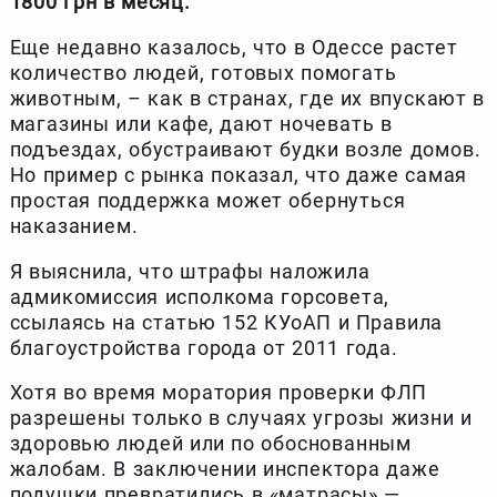
1800 грн в месяц.
Еще недавно казалось, что в Одессе растет
количество людей, готовых помогать
животным, – как в странах, где их впускают в
магазины или кафе, дают ночевать в
подъездах, обустраивают будки возле домов.
Но пример с рынка показал, что даже самая
простая поддержка может обернуться
наказанием.
Я выяснила, что штрафы наложила
адмикомиссия исполкома горсовета,
ссылаясь на статью 152 КУоАП и Правила
благоустройства города от 2011 года.
Хотя во время моратория проверки ФЛП
разрешены только в случаях угрозы жизни и
здоровью людей или по обоснованным
жалобам. В заключении инспектора даже
подушки превратились в «матрасы» —