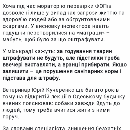
Хоча під час мораторію перевірки ФОПів
дозволені лише у випадках загрози життю та
здоров’ю людей або за обґрунтованими
скаргами. У висновку інспектора навіть
подушки перетворилися на «матраци» –
мабуть, щоб було за що оштрафувати.
У міськраді кажуть:
за годування тварин
штрафувати не будуть, але підстилки треба
ввечері виставляти, а вранці прибирати. Якщо
залишити – це порушення санітарних норм і
підстава для штрафу.
Ветеринар Юрій Кучеренко ще багато років
тому на відкритій лекції в Одеському будинку
вчених пояснював: собаки завжди йдуть до
людей, тому треба вчитися жити з ними
поруч.
За словами спеціаліста, знищення безхатніх