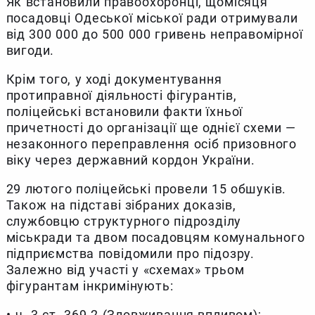
Як встановили правоохоронці, щомісяця
посадовці Одеської міської ради отримували
від 300 000 до 500 000 гривень неправомірної
вигоди.
Крім того, у ході документування
протиправної діяльності фігурантів,
поліцейські встановили факти їхньої
причетності до організації ще однієї схеми —
незаконного переправлення осіб призовного
віку через державний кордон України.
29 лютого поліцейські провели 15 обшуків.
Також на підставі зібраних доказів,
службовцю структурного підрозділу
міськради та двом посадовцям комунального
підприємства повідомили про підозру.
Залежно від участі у «схемах» трьом
фігурантам інкримінують:
•⁠ ⁠ч. 3 ст. 369-2 (Зловживання впливом);