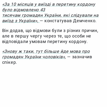
«За 10 місяців у виїзді в перетину кордону
було відмовлено 43
тисячам громадян України, які слідували на
виїзд з України»,
— констатував Демченко.
Він додав, що відмови були з різних причин,
але в першу чергу через те, що особи не
відповідали умовам перетину кордону.
«Знову ж таки, тут більше йде мова про
громадян України чоловіків»
, — зазначив
спікер.