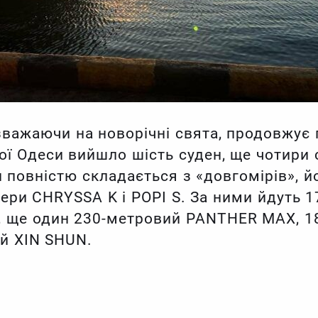
езважаючи на новорічні свята, продовжує
кої Одеси вийшло шість суден, ще чотири 
повністю складається з «довгомірів», й
кери CHRYSSA K і POPI S. За ними йдуть 
, ще один 230-метровий PANTHER MAX, 1
ий XIN SHUN.