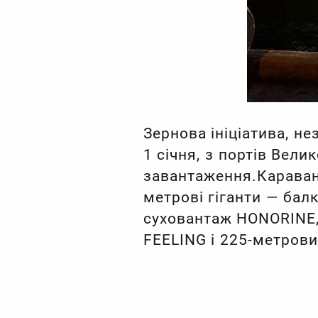
Зернова ініціатива, н
1 січня, з портів Вели
завантаження.Караван 
метрові гіганти — бал
суховантаж HONORINE
FEELING і 225-метров