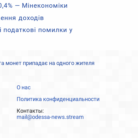
0,4% — Мінекономіки
ження доходів
і податкові помилки у
т та монет припадає на одного жителя
О нас
Политика конфиденциальности
Контакты:
mail@odessa-news.stream