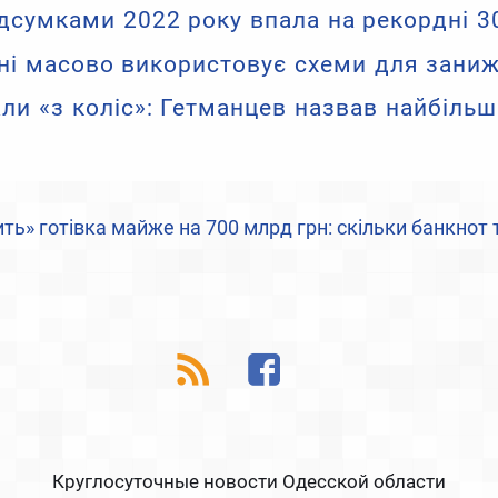
ідсумками 2022 року впала на рекордні 3
їні масово використовує схеми для зани
ли «з коліс»: Гетманцев назвав найбільш
дить» готівка майже на 700 млрд грн: скільки банкно
Круглосуточные новости Одесской области