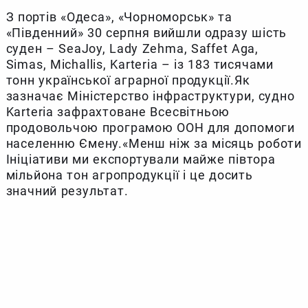
З портів «Одеса», «Чорноморськ» та
«Південний» 30 серпня вийшли одразу шість
суден – SeaJoy, Lady Zehma, Saffet Aga,
Simas, Michallis, Karteria – із 183 тисячами
тонн української аграрної продукції.Як
зазначає Міністерство інфраструктури, судно
Karteria зафрахтоване Всесвітньою
продовольчою програмою ООН для допомоги
населенню Ємену.«Менш ніж за місяць роботи
Ініціативи ми експортували майже півтора
мільйона тон агропродукції і це досить
значний результат.