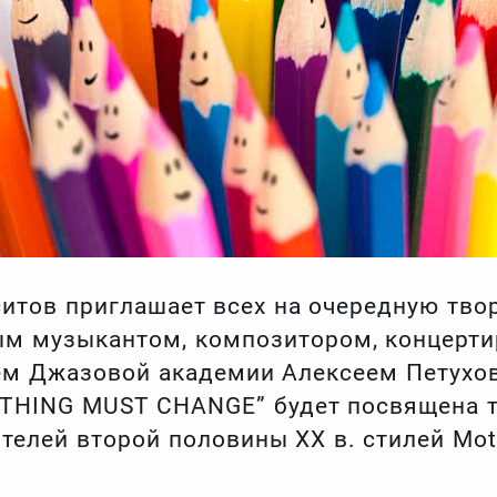
итов приглашает всех на очередную твор
 музыкантом, композитором, концерт
ем Джазовой академии Алексеем Петухо
YTHING MUST CHANGE” будет посвящена т
елей второй половины ХХ в. стилей Motow