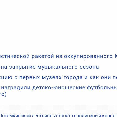
истической ракетой из оккупированного
 на закрытие музыкального сезона
кцию о первых музеях города и как они 
 наградили детско-юношеские футбольн
то)
Потемкинской лестнице устроят грандиозный конце