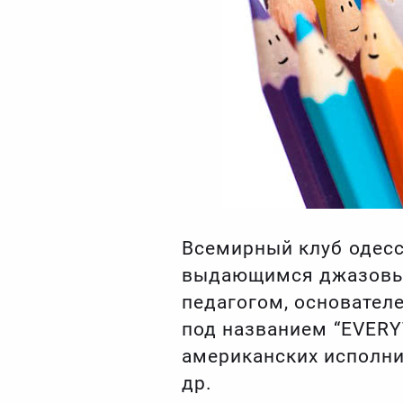
Всемирный клуб одесс
выдающимся джазовым
педагогом, основател
под названием “EVER
американских исполнит
др.