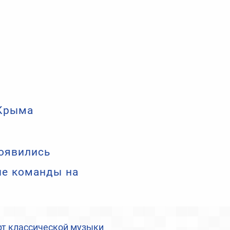
 Крыма
появились
ые команды на
рт классической музыки