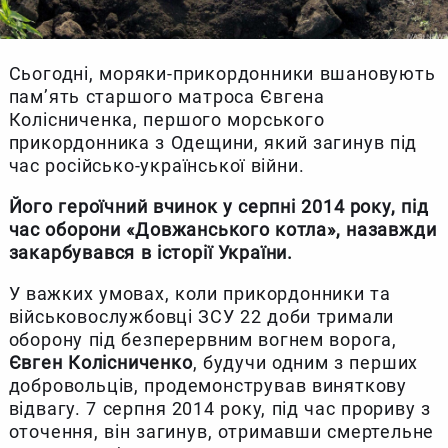
Сьогодні, моряки-прикордонники вшановують
пам’ять старшого матроса Євгена
Колісниченка, першого морського
прикордонника з Одещини, який загинув під
час російсько-української війни.
Його героїчний вчинок у серпні 2014 року, під
час оборони «Довжанського котла», назавжди
закарбувався в історії України.
У важких умовах, коли прикордонники та
військовослужбовці ЗСУ 22 доби тримали
оборону під безперервним вогнем ворога,
Євген Колісниченко
, будучи одним з перших
добровольців, продемонстрував виняткову
відвагу. 7 серпня 2014 року, під час прориву з
оточення, він загинув, отримавши смертельне