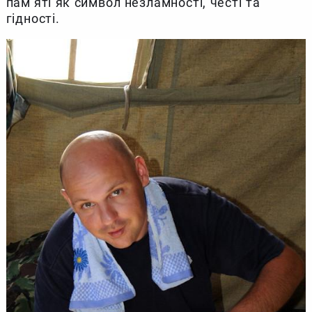
пам’яті як символ незламності, честі та
гідності.