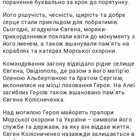
поранення буквально за крок до порятунку.
Його рішучість, чесність, щирість та добре
серце стали прикладом для побратимів.
Сьогодні, згадуючи Євгена, моряки-
прикордонники поклали квіти до монументу з
його іменем, а також вшанували пам’ять на
кораблях та катерах Морської охорони.
Командування загону відвідало рідне селище
Євгена, Овідіополь, де разом з його матір’ю
Оленою Альбертівною та братом Сергієм,
вклонилися на місці поховання Героя. На Алеї
загиблих Героїв також вшановано пам’ять
Євгена Колісниченка.
Над могилою Героя майорять прапори
Морської охорони та України – символи його
служби та держави, за яку він віддав життя.
Євген Колісниченко назавжди залишається в