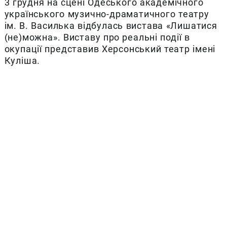
3 грудня на сцені Одеського академічного
українського музично-драматичного театру
ім. В. Василька відбулась вистава «Лишатися
(не)можна». Виставу про реальні події в
окупації представив Херсонський театр імені
Куліша.