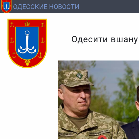
ОДЕССКИЕ НОВОСТИ
Одесити вшанув