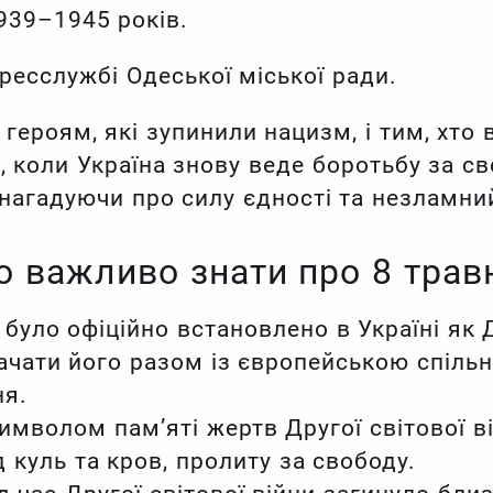
1939–1945 років.
ресслужбі Одеської міської ради.
героям, які зупинили нацизм, і тим, хто 
, коли Україна знову веде боротьбу за св
нагадуючи про силу єдності та незламни
 важливо знати про 8 трав
 було офіційно встановлено в Україні як 
ачати його разом із європейською спільн
ня.
имволом пам’яті жертв Другої світової ві
д куль та кров, пролиту за свободу.