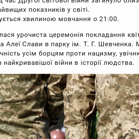
д час Другої світової війни загинуло бли
айвищих показників у світі.
ується хвилиною мовчання о 21:00.
улася урочиста церемонія покладання кві
 Алеї Слави в парку ім. Т. Г. Шевченка. 
чність усім борцям проти нацизму, увіч
в найкривавішої війни в історії людства.