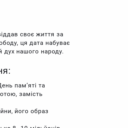
віддав своє життя за
ободу, ця дата набуває
й дух нашого народу.
ня:
День пам’яті та
отою, замість
йни, його образ