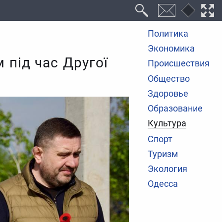
Политика
Экономика
 під час Другої
Происшествия
Общество
Здоровье
Образование
Культура
Спорт
Туризм
Экология
Одесса