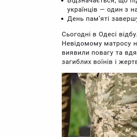
Відзначається, що пі
українців — один з н
День пам’яті заверш
Сьогодні в Одесі відб
Невідомому матросу на
виявили повагу та вдя
загиблих воїнів і жерт