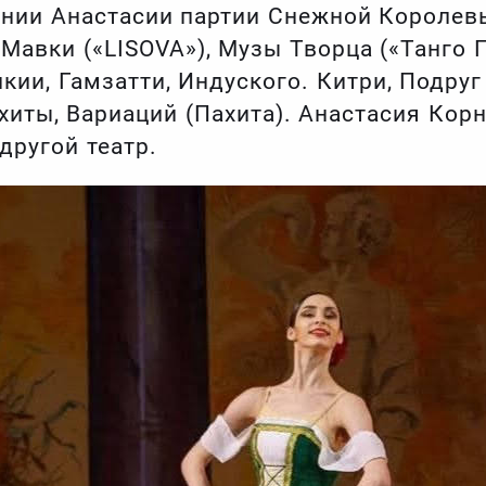
нии Анастасии партии Снежной Королевы
Мавки («LISOVA»), Музы Творца («Танго 
кии, Гамзатти, Индуского. Китри, Подру
хиты, Вариаций (Пахита). Анастасия Корн
другой театр.