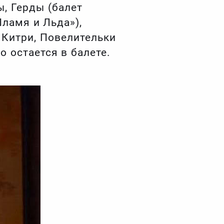
, Герды (балет
Пламя и Льда»),
г Китри, Повелительки
о остается в балете.