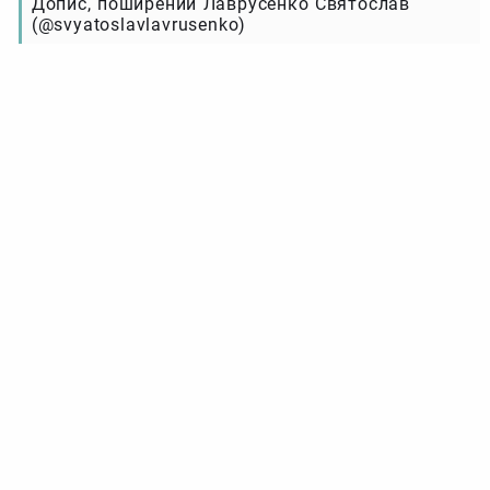
Допис, поширений Лаврусенко Святослав
(@svyatoslavlavrusenko)