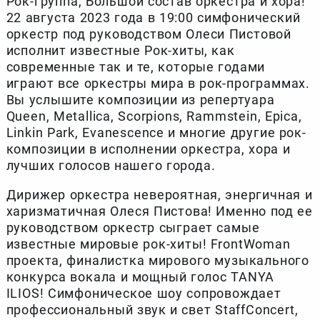
Рок-группа, Большой состав оркестра и хора!
22 августа 2023 года в 19:00 симфонический
оркестр под руководством Олеси Пистовой
исполнит известные Рок-хиты, как
современные так и те, которые годами
играют все оркестры мира в рок-программах.
Вы услышите композиции из репертуара
Queen, Metallica, Scorpions, Rammstein, Epica,
Linkin Park, Evanescence и многие другие рок-
композиции в исполнении оркестра, хора и
лучших голосов нашего города.
Дирижер оркестра невероятная, энергичная и
харизматичная Олеся Пистова! Именно под ее
руководством оркестр сыграет самые
известные мировые рок-хиты! FrontWoman
проекта, финалистка мирового музыкального
конкурса вокала и мощный голос TANYA
ILIOS! Симфоническое шоу сопровождает
профессиональный звук и свет StaffConcert,