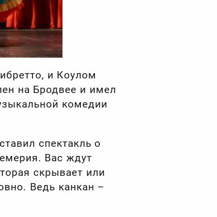
ибретто, и Коулом
лен на Бродвее и имел
музыкальной комедии
тавил спектакль о
цемерия. Вас ждут
оторая скрывает или
ловно. Ведь канкан –