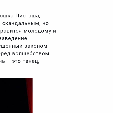
ошка Писташа,
у скандальным, но
нравится молодому и
 заведение
рещенный законом
перед волшебством
ь – это танец,