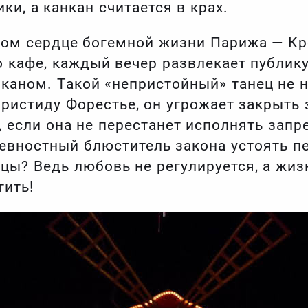
и, а канкан считается в крах.
мом сердце богемной жизни Парижа — Кр
 кафе, каждый вечер развлекает публик
каном. Такой «непристойный» танец не 
ристиду Форестье, он угрожает закрыть
 если она не перестанет исполнять зап
ревностный блюститель закона устоять 
ы? Ведь любовь не регулируется, а жизн
тить!