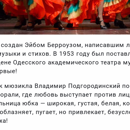
создан Эйбом Берроузом, написавшим л
узыки и стихов. В 1953 году был постав
цене Одесского академического театра 
ервые!
к мюзикла Владимир Подгородинский пос
морали, где любовь выступает против ли
льница юбка — широкая, густая, белая, к
облазняет, пугает, но привлекает, безус
ха!