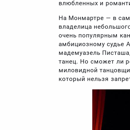
влюбленных и романтик
На Монмартре — в са
владелица небольшого
очень популярным кан
амбициозному судье А
мадемуазель Писташа,
танец. Но сможет ли 
миловидной танцовщиц
который нельзя запре