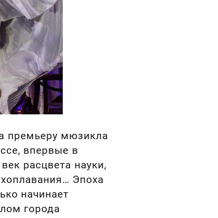
на премьеру мюзикла
ссе, впервые в
век расцвета науки,
духоплавания… Эпоха
ько начинает
олом города