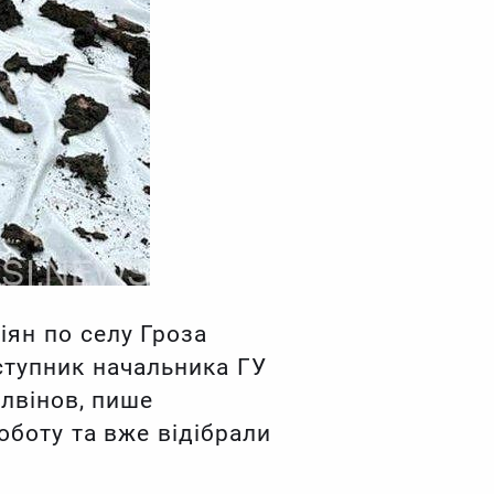
іян по селу Гроза
ступник начальника ГУ
олвінов, пише
оботу та вже відібрали