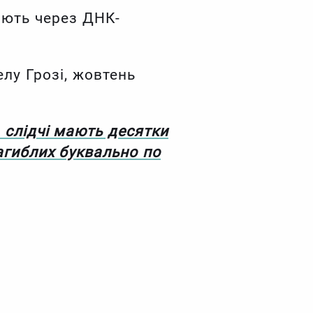
няють через ДНК-
елу Грозі, жовтень
 слідчі мають десятки
агиблих буквально по