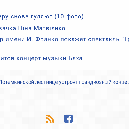
ру снова гуляют (10 фото)
вачка Ніна Матвієнко
р имени И. Франко покажет спектакль “Т
оится концерт музыки Баха
Потемкинской лестнице устроят грандиозный конце