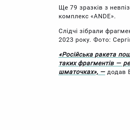
Ще 79 зразків з невпі
комплекс «АNDE».
Слідчі зібрали фрагме
2023 року. Фото: Серг
«Російська ракета пош
таких фрагментів — р
шматочках», —
додав Б