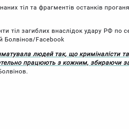
знаних тіл та фрагментів останків прога
нти тіл загиблих внаслідок удару РФ по с
ій Болвінов/Facebook
матувала людей так, що криміналісти та
етельно працюють з кожним, збираючи з
олвінов.