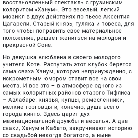
восстановленный спектакль с грузинским
колоритом «Ханум». Это веселый, легкий
мюзикл в двух действиях по пьесе Аксентия
Цагарели. Старый князь, гуляка и повеса, для
того чтобы поправить свое материальное
положение, решает жениться на молодой и
прекрасной Соне.
Но девушка влюблена в своего молодого
учителя Коте. Распутать этот клубок берется
сама сваха Ханум, которая непринужденно, с
искрометным юмором ставит все на свои
места. И все это – в атмосфере одного из
самых колоритных районов старого Тифлиса
– Авлабаре: князья, купцы, ремесленники,
мелкие торговцы и, конечно, душа всего
города кинто. Здесь царит дух
межнациональной дружбы и веселья. А две
свахи, Ханум и Кабато, закручивают историю
со свадьбой некогда богатого, а ныне