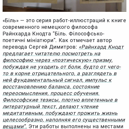
«Біль» — это серия работ-иллюстраций к книге
современного немецкого философа
Райнхарда Кнодта “Біль. Філософсько-
поетичні мініатюри”. Как отмечает автор
перевода Сергей Димитров:
«Райнхард Кнодт
предлагает читателю посмотреть на
философию через «поэтическую» призму,
побуждая не уходить от боли, будто от чего-
то в корне отрицательного, а разглядеть в
ней фундаментальный сигнал, импульс к
восстановлению баланса, состояние
переосмысления, процесс обучения.
Философские тезисы, плотно вплетенные в
литературный текст, делают чтение
медитативным, побуждают прожить жизнь
целесообразно, наполняя его существенными
вещами”.
Эти работы выполнены на местами