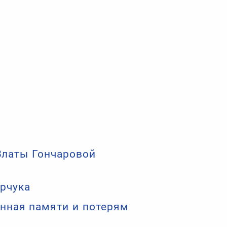
 Златы Гончаровой
арчука
енная памяти и потерям