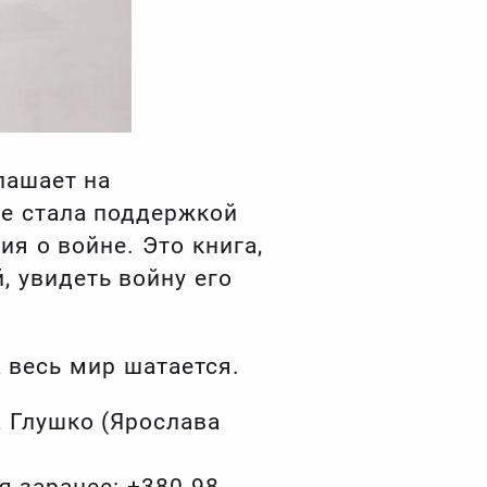
лашает на
же стала поддержкой
ия о войне. Это книга,
, увидеть войну его
 весь мир шатается.
а Глушко (Ярослава
я заранее: +380 98