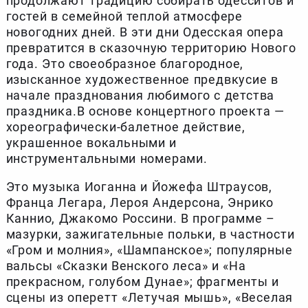
продолжают традицию собирать одесситов и
гостей в семейной теплой атмосфере
новогодних дней. В эти дни Одесская опера
превратится в сказочную территорию Нового
года. Это своеобразное благородное,
изысканное художественное предвкусие в
начале празднования любимого с детства
праздника.В основе концертного проекта —
хореографически-балетное действие,
украшенное вокальными и
инструментальными номерами.
Это музыка Иоганна и Йожефа Штраусов,
Франца Легара, Лероя Андерсона, Энрико
Каннио, Джакомо Россини. В программе –
мазурки, зажигательные польки, в частности
«Гром и молния», «Шампанское»; популярные
вальсы «Сказки Венского леса» и «На
прекрасном, голубом Дунае»; фрагменты и
сцены из оперетт «Летучая мышь», «Веселая