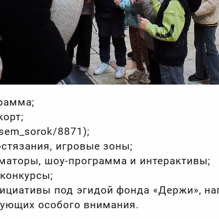
рамма;
корт;
/sem_sorok/8871);
остязания, игровые зоны;
иматоры, шоу-программа и интерактивы;
конкурсы;
ициативы под эгидой фонда «Держи», на
бующих особого внимания.