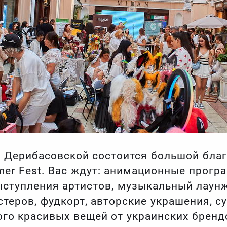
а Дерибасовской состоится большой бла
er Fest. Вас ждут: анимационные прогр
выступления артистов, музыкальный лаун
теров, фудкорт, авторские украшения, су
ого красивых вещей от украинских бренд