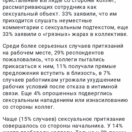
пристальные взгляды со стороны коллег,
рассматривающих сотрудника как
сексуальный объект. 33% заявили, что им
приходится слушать неуместные
комментарии с сексуальным подтекстом, еще
33% заявили о «грязных» жарах в коллективе.
Среди более серьезных случаев притязаний
на рабочем месте, 29% респондентов
пожаловались, что коллеги пытались
прикасаться к ним, 11% получали прямые
предложения вступить в близость, в 7%
случаев работникам угрожали ухудшением
рабочих условий после отказа в интимной
связи. Еще 4% опрошенных подверглись
сексуальным нападениям или изнасилованию
со стороны коллег.
Чаще (15% случаев) сексуальное притязание
совершалось со стороны начальника. У 14%