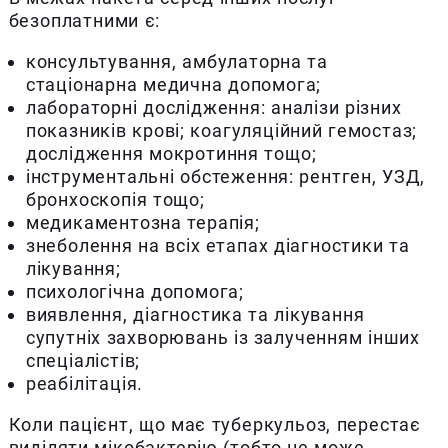
безоплатними є:
консультування, амбулаторна та
стаціонарна медична допомога;
лабораторні дослідження: аналізи різних
показників крові; коагуляційний гемостаз;
дослідження мокротиння тощо;
інструментальні обстеження: рентген, УЗД,
бронхоскопія тощо;
медикаментозна терапія;
знеболення на всіх етапах діагностики та
лікування;
психологічна допомога;
виявлення, діагностика та лікування
супутніх захворювань із залученням інших
спеціалістів;
реабілітація.
Коли пацієнт, що має туберкульоз, перестає
виділяти мікобактерію (тобто не може