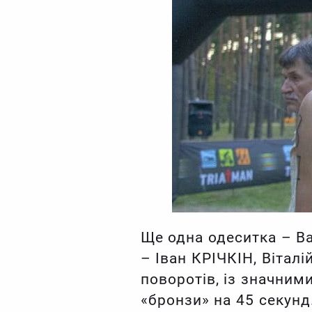
Ще одна одеситка – В
– Іван КРІЧКІН, Вітал
поворотів, із значними
«бронзи» на 45 секунд