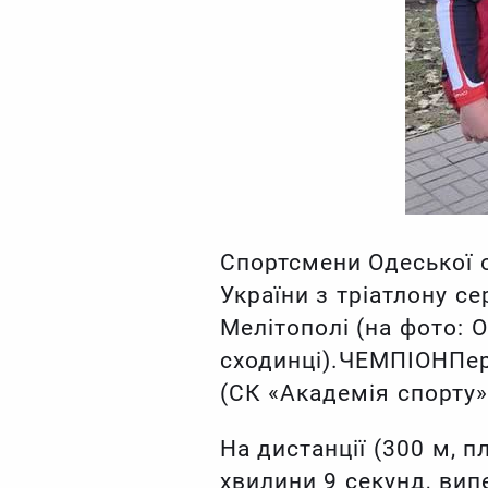
Спортсмени Одеської о
України з тріатлону 
Мелітополі (на фото:
сходинці).ЧЕМПІОНПе
(СК «Академія спорту»
На дистанції (300 м, п
хвилини 9 секунд, ви