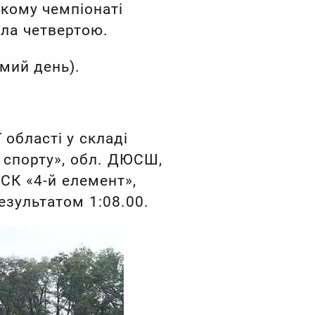
ькому чемпіонаті
ула четвертою.
мий день).
області у складі
спорту», обл. ДЮСШ,
СК «4-й елемент»,
зультатом 1:08.00.