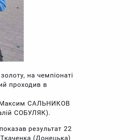
золоту, на чемпіонаті
ий проходив в
ув Максим САЛЬНИКОВ
талій СОБУЛЯК).
н показав результат 22
 Ткаченка (Донецька)