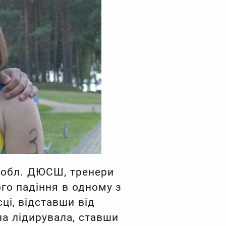
 обл. ДЮСШ, тренери
го падіння в одному з
ці, відставши від
на лідирувала, ставши