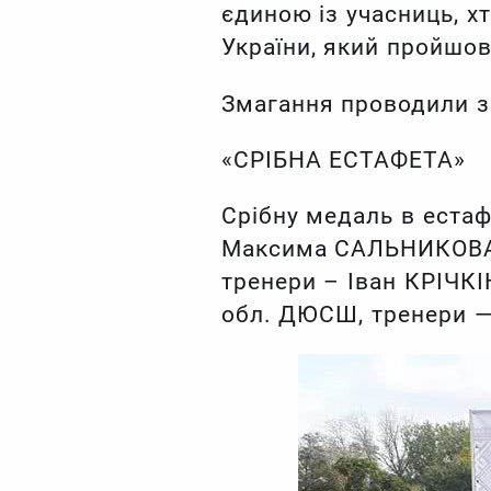
єдиною із учасниць, х
України, який пройшов
Змагання проводили з
«СРІБНА ЕСТАФЕТА»
Срібну медаль в естаф
Максима САЛЬНИКОВА,
тренери – Іван КРІЧКІ
обл. ДЮСШ, тренери —