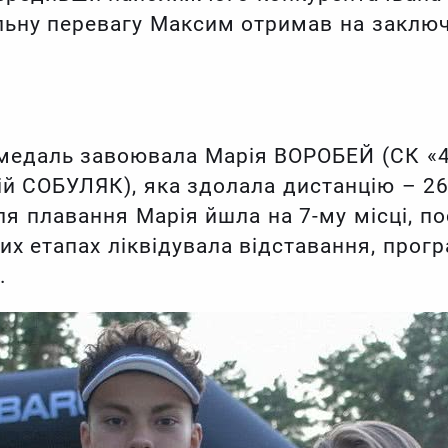
льну перевагу Максим отримав на заключ
.
 медаль завоювала Марія ВОРОБЕЙ (СК «4-
ій СОБУЛЯК), яка здолала дистанцію – 26
сля плавання Марія йшла на 7-му місці, п
них етапах ліквідувала відставання, прог
.