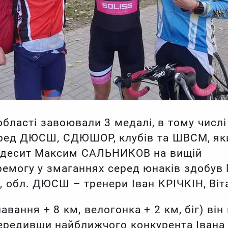
бласті завоювали 3 медалі, в тому числі 
серед ДЮСШ, СДЮШОР, клубів та ШВСМ, як
 Одесит Максим САЛЬНИКОВ на вищій
ремогу у змаганнях серед юнаків здоб
, обл. ДЮСШ – тренери Іван КРІЧКІН, Ві
лавання + 8 км, велогонка + 2 км, біг) ві
передивши найближчого конкурента Івана