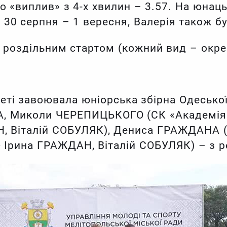
то «виплив» з 4-х хвилин – 3.57. На юнац
 30 серпня – 1 вересня, Валерія також б
 роздільним стартом (кожний вид – окре
еті завоювала юніорська збірна Одеської 
 Миколи ЧЕРЕПИЦЬКОГО (СК «Академія 
Н, Віталій СОБУЛЯК), Дениса ГРАЖДАНА (
 Ірина ГРАЖДАН, Віталій СОБУЛЯК) – з ре