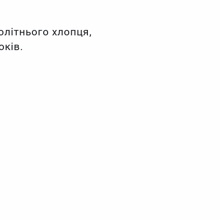
олітнього хлопця,
оків.