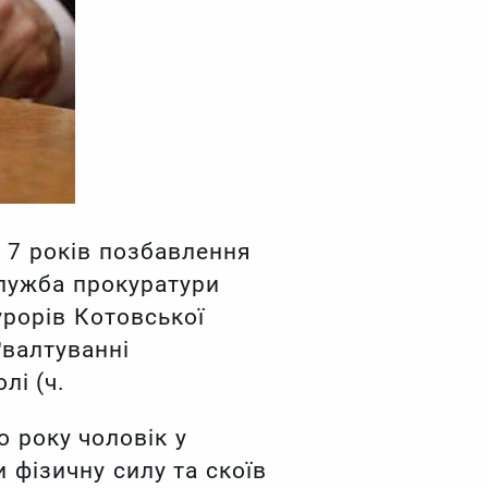
 7 років позбавлення
служба прокуратури
урорів Котовської
ґвалтуванні
лі (ч.
о року чоловік у
 фізичну силу та скоїв