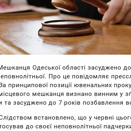
Мешканця Одеської області засуджено до
неповнолітньої. Про це повідомляє прес
“За принципової позиції ювенальних прок
 місцевого мешканця визнано винним у з
и та засуджено до 7 років позбавлення во
 Слідством встановлено, що у червні цьог
тосував до своєї неповнолітньої падчерки