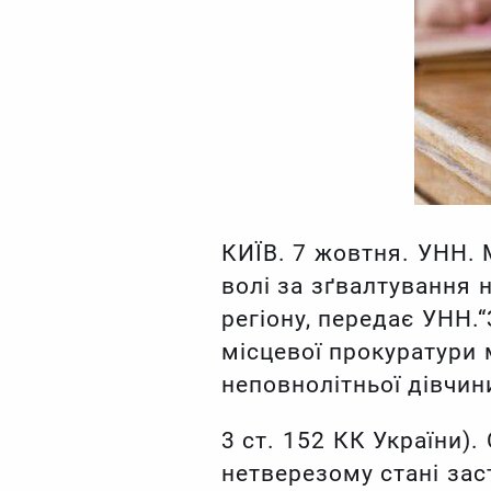
КИЇВ. 7 жовтня. УНН. 
волі за зґвалтування 
регіону, передає УНН.
місцевої прокуратури
неповнолітньої дівчин
3 ст. 152 КК України).
нетверезому стані зас