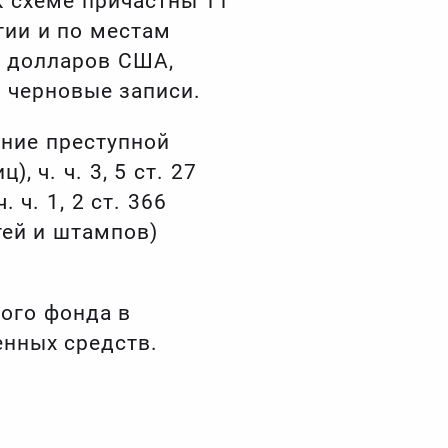
к схеме причастны 11
тии и по местам
0 долларов США,
и черновые записи.
ание преступной
, ч. ч. 3, 5 ст. 27
. ч. 1, 2 ст. 366
тей и штампов)
ого фонда в
енных средств.