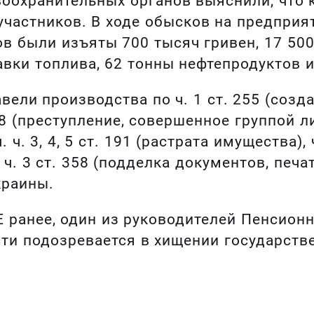
воохранительных органов выяснили, что 
участников. В ходе обысков на предприя
в были изъяты 700 тысяч гривен, 17 50
авки топлива, 62 тонны нефтепродуктов 
вели производства по ч. 1 ст. 255 (созд
28 (преступление, совершенное группой лиц)
 ч. 3, 4, 5 ст. 191 (растрата имущества), ч
 ч. 3 ст. 358 (подделка документов, печа
краины.
ранее, один из руководителей Пенсионн
ти подозревается в хищении государств