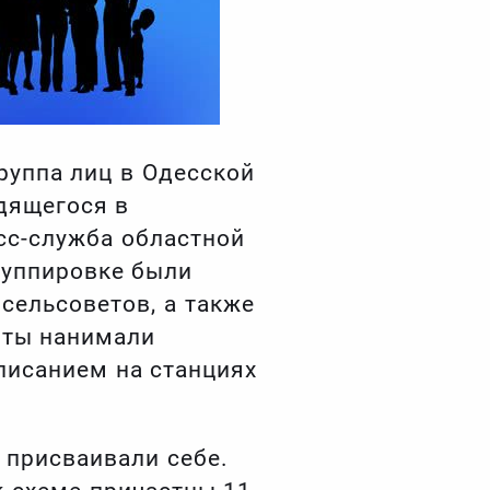
руппа лиц в Одесской
дящегося в
сс-служба областной
руппировке были
сельсоветов, а также
нты нанимали
писанием на станциях
 присваивали себе.