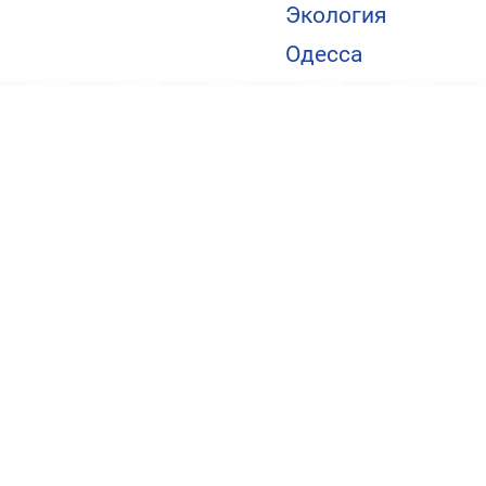
Экология
Одесса
Общество
В Затоке полиция задержала двоих отдыхающих с
оружием и наркотиками
Николаевские новости
Херсонские новости
Новости IT
О нас
Политика конфиденциальности
Контакты:
mail@odessa-news.stream