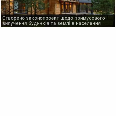
Створено законопроект щодо примусового
вилучення будинків та землі в населення