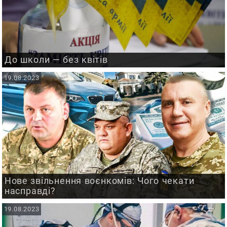
До школи — без квітів
19.08.2023
Нове звільнення воєнкомів: Чого чекати
насправді?
19.08.2023