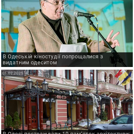
В Одеській кіностудії попрощалися з
видатним одеситом
01.02.2025
В Одесі постраждали 19 пам’яток архітектури: