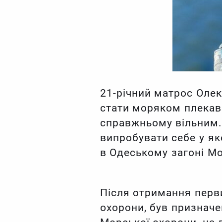
21-річний матрос Олек
стати моряком плекав
справжньому вільним.Т
випробувати себе у я
в Одеському загоні Мо
Після отримання перв
охорони, був призначе