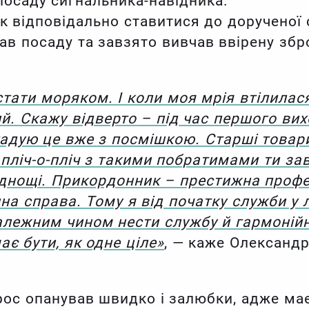
посаду сигнальника-навідника.
к відповідально ставитися до дорученої 
ав посаду та завзято вивчав ввірену зб
стати моряком. І коли моя мрія втілилася
. Скажу відверто – під час першого вих
гадую це вже з посмішкою. Старші товар
пліч-о-пліч з такими побратимами ти за
днощі. Прикордонник – престижна профес
а справа. Тому я від початку служби у 
алежним чином нести службу й гармоній
ає бути, як одне ціле»
, — каже Олександр
рос опанував швидко і залюбки, адже має