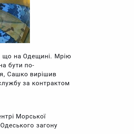
, що на Одещині. Мрію
а бути по-
тя, Сашко вирішив
службу за контрактом
ентрі Морської
 Одеського загону