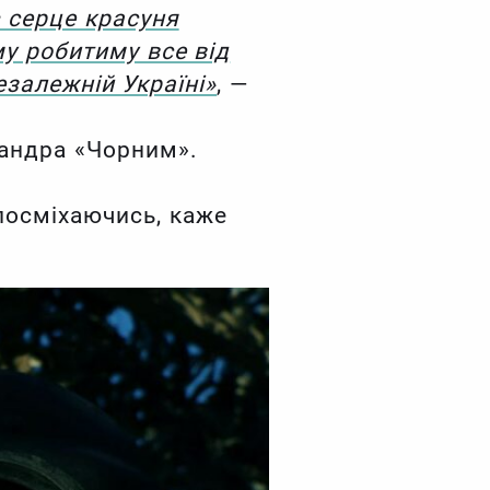
є серце красуня
му робитиму все від
езалежній Україні»
, —
сандра «Чорним».
 посміхаючись, каже