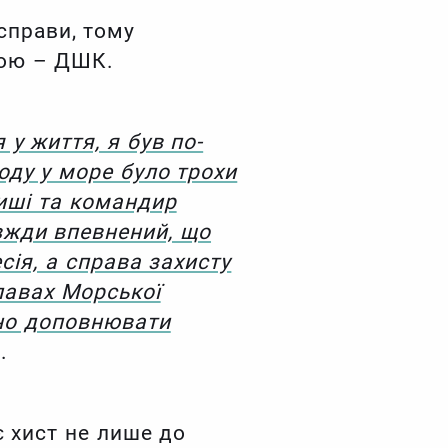
справи, тому
рою – ДШК.
 у життя, я був по-
оду у море було трохи
иші та командир
вжди впевнений, що
ія, а справа захисту
лавах Морської
но доповнювати
.
 хист не лише до