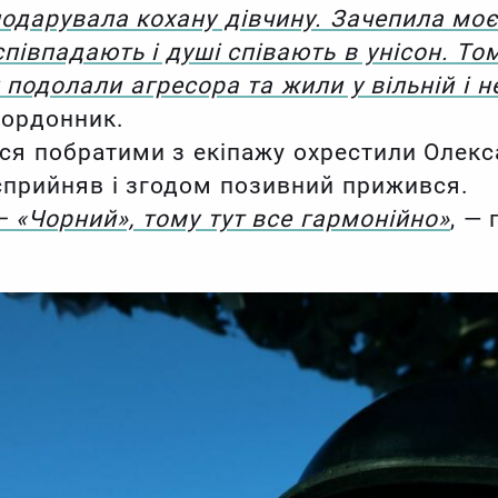
подарувала кохану дівчину. Зачепила мо
співпадають і душі співають в унісон. То
подолали агресора та жили у вільній і н
икордонник.
осся побратими з екіпажу охрестили Олек
сприйняв і згодом позивний прижився.
– «Чорний», тому тут все гармонійно»
, —