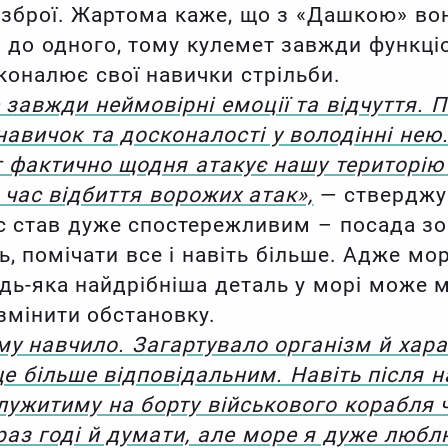
до зброї. Жартома каже, що з «Дашкою» в
до одного, тому кулемет завжди функціо
коналює свої навички стрільби.
 завжди неймовірні емоції та відчуття. 
навичок та досконалості у володінні нею
г фактично щодня атакує нашу територію 
 час відбиття ворожих атак»,
— стверджу
с став дуже спостережливим – посада зо
ь, помічати все і навіть більше. Адже мо
удь-яка найдрібніша деталь у морі може 
змінити обстановку.
му навчило. Загартувало організм й хара
е більше відповідальним. Навіть після 
Служитиму на борту військового корабля
раз годі й думати, але море я дуже любл