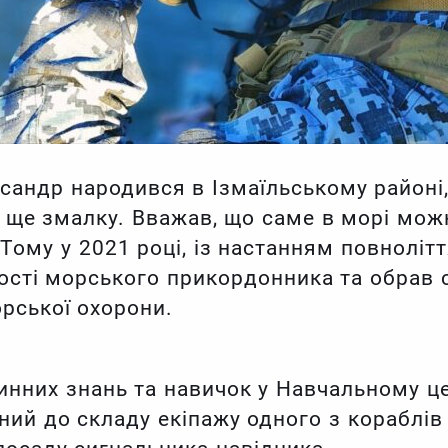
сандр народився в Ізмаїльському районі
 ще змалку. Вважав, що саме в морі можн
ому у 2021 році, із настанням повноліт
кості морського прикордонника та обрав 
рської охорони.
инних знань та навичок у Навчальному ц
ний до складу екіпажу одного з кораблів