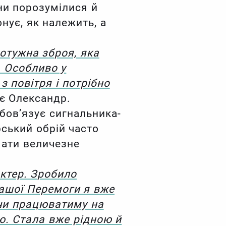
они порозумілися й
нує, як належить, а
Потужна зброя, яка
. Особливо у
з повітря і потрібно
є Олександр.
бов’язує сигнальника-
рський обрій часто
мати величезне
ктер. Зробило
нашої Перемоги я вже
 чи працюватиму на
ю. Стала вже рідною й