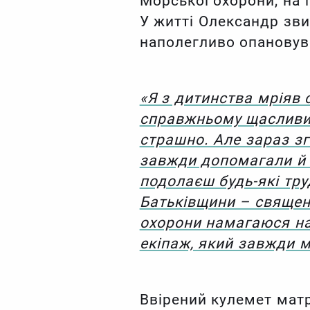
Морської охорони, на 
У житті Олександр зви
наполегливо опановув
«Я з дитинства мріяв 
справжньому щасливий
страшно. Але зараз з
завжди допомагали й 
подолаєш будь-які тру
Батьківщини – священн
охорони намагаюся н
екіпаж, який завжди м
Ввірений кулемет мат