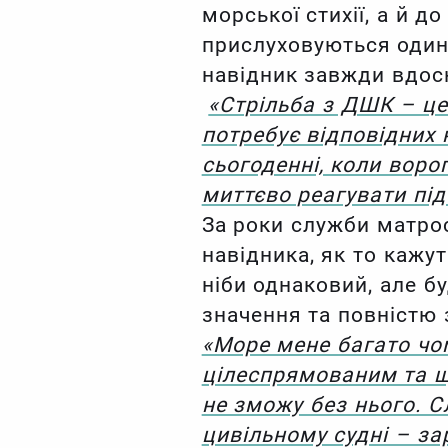
морської стихії, а й 
прислуховуються один 
навідник завжди вдос
«Стрільба з ДШК – це
потребує відповідних 
сьогоденні, коли воро
миттєво реагувати під
За роки служби матро
навідника, як то кажут
ніби однаковий, але б
значення та повністю 
«Море мене багато чо
цілеспрямованим та щ
не зможу без нього. 
цивільному судні – за