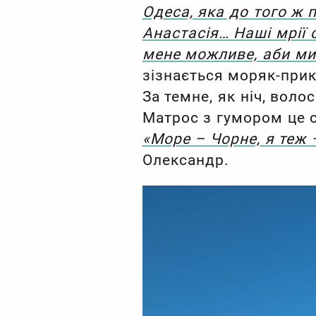
Одеса, яка до того ж 
Анастасія… Наші мрії 
мене можливе, аби ми 
зізнається моряк-пр
За темне, як ніч, вол
Матрос з гумором це 
«Море – Чорне, я теж 
Олександр.