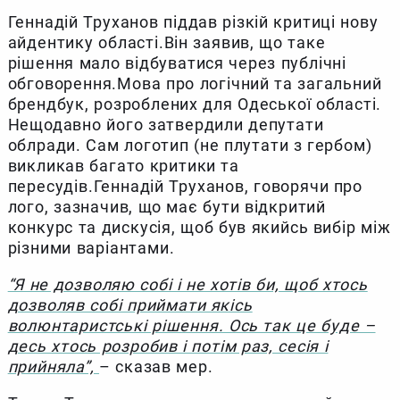
Геннадій Труханов піддав різкій критиці нову
айдентику області.Він заявив, що таке
рішення мало відбуватися через публічні
обговорення.Мова про логічний та загальний
брендбук, розроблених для Одеської області.
Нещодавно його затвердили депутати
облради. Сам логотип (не плутати з гербом)
викликав багато критики та
пересудів.Геннадій Труханов, говорячи про
лого, зазначив, що має бути відкритий
конкурс та дискусія, щоб був якийсь вибір між
різними варіантами.
“Я не дозволяю собі і не хотів би, щоб хтось
дозволяв собі приймати якісь
волюнтаристські рішення. Ось так це буде –
десь хтось розробив і потім раз, сесія і
прийняла”,
– сказав мер.