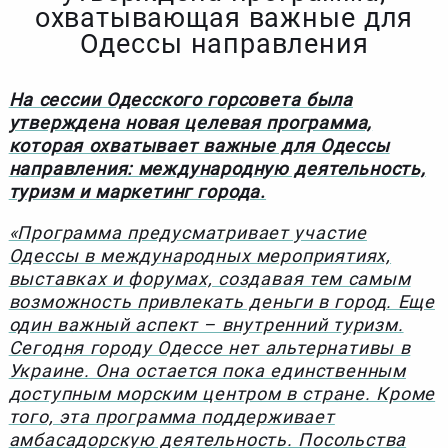
охватывающая важные для
Одессы направления
На сессии Одесского горсовета была
утверждена новая целевая программа,
которая охватывает важные для Одессы
направления: международную деятельность,
туризм и маркетинг города.
«Программа предусматривает участие
Одессы в международных мероприятиях,
выставках и форумах, создавая тем самым
возможность привлекать деньги в город. Еще
один важный аспект – внутренний туризм.
Сегодня городу Одессе нет альтернативы в
Украине. Она остается пока единственным
доступным морским центром в стране. Кроме
того, эта программа поддерживает
амбасадорскую деятельность. Посольства