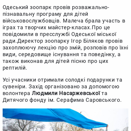
Одеський зоопарк провів розважально-
пізнавальну програму для дітей
військовослужбовців. Малеча брала участь в
іграх та творчих майстер-класах.Про це
повідомили в пресслужбі Одеської міської
ради.Директор зоопарку Ігор Біляков провів
захоплюючу лекцію про змій, розповів про їхні
види, середовище існування та поведінку, а
також виконав для дітей пісню про цих
рептилій.
Усі учасники отримали солодкі подарунки та
сувеніри. Захід організовано за допомогою
волонтера
Людмили Насаржевської
та
Дитячого фонду ім. Серафима Саровського.