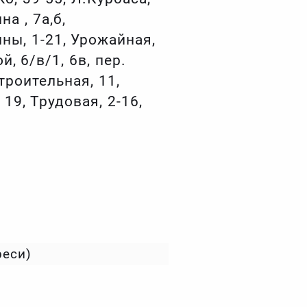
а , 7а,б,
ны, 1-21, Урожайная,
, 6/в/1, 6в, пер.
троительная, 11,
 19, Трудовая, 2-16,
реси)