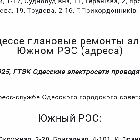
й, 1-17, Суднобудівна, 11, Геранієва, 2, п
ова, 19, Трудова, 2-16, Г.Прикордонників, 
дессе плановые ремонты эл
Южном РЭС (адреса)
2025, ГТЭК Одесские электросети провод
ресс-службе Одесского городского совет
Южный РЭС:
Окружная, 2-20, Бригадная, 4-101, И.Франк