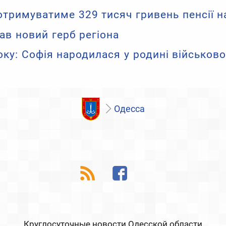
тримуватиме 329 тисяч гривень пенсії н
ав новий герб регіона
ку: Софія народилася у родині військов
Одесса
Круглосуточные новости Одесской области