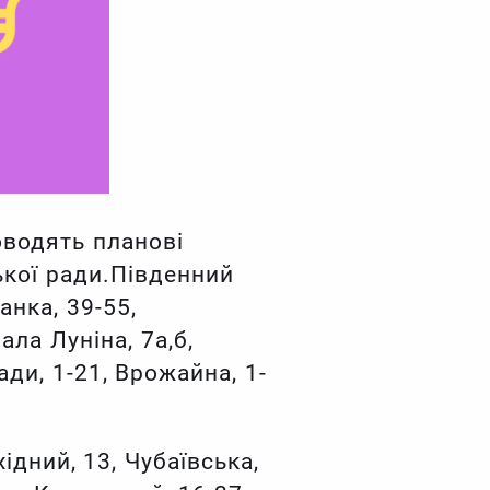
оводять планові
ької ради.Південний
анка, 39-55,
ала Луніна, 7а,б,
ади, 1-21, Врожайна, 1-
ідний, 13, Чубаївська,