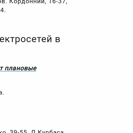
ров. Кордонний, 16-37,
4.
ектросетей в
ят плановые
а.
о, 39-55, Л.Курбаса,