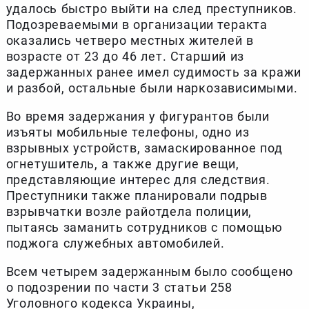
удалось быстро выйти на след преступников.
Подозреваемыми в организации теракта
оказались четверо местных жителей в
возрасте от 23 до 46 лет. Старший из
задержанных ранее имел судимость за кражи
и разбой, остальные были наркозависимыми.
Во время задержания у фигурантов были
изъяты мобильные телефоны, одно из
взрывных устройств, замаскированное под
огнетушитель, а также другие вещи,
представляющие интерес для следствия.
Преступники также планировали подрыв
взрывчатки возле райотдела полиции,
пытаясь заманить сотрудников с помощью
поджога служебных автомобилей.
Всем четырем задержанным было сообщено
о подозрении по части 3 статьи 258
Уголовного кодекса Украины,