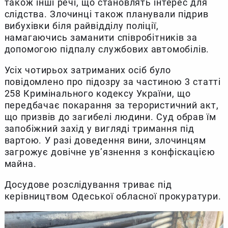
також інші речі, що становлять інтерес для
слідства. Злочинці також планували підрив
вибухівки біля райвідділу поліції,
намагаючись заманити співробітників за
допомогою підпалу службових автомобілів.
Усіх чотирьох затриманих осіб було
повідомлено про підозру за частиною 3 статті
258 Кримінального кодексу України, що
передбачає покарання за терористичний акт,
що призвів до загибелі людини. Суд обрав їм
запобіжний захід у вигляді тримання під
вартою. У разі доведення вини, злочинцям
загрожує довічне ув’язнення з конфіскацією
майна.
Досудове розслідування триває під
керівництвом Одеської обласної прокуратури.