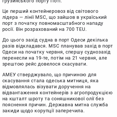
грузинського порту Поті.
Це перший контейнеровоз від світового
лідера — лінії MSC, що зайшов в україський
порт з початку повномасштабного нападу
росії. Він розрахований на 700 TEU.
До цього захід судна в порт Одеси декілька
разів відкладався. MSC планував захід в порт
Одеси на початку червня, спершу суднозахід
перенесли на 19-те, потім на 21 червня, але
зрештою рейс довелося скасувати.
АМЕУ стверджувало, що причиною для
скасування стала одеська митниця, яка
відмовлялась візувати доручення на
відвантаження контейнерів з агропродукцією
на кшталт шроту та соняшникової олії без
пояснення причин. Державна митна служба
закиди щодо корупції заперечила.