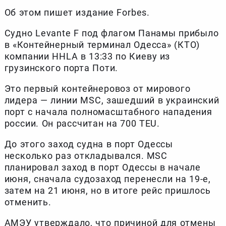
Об этом пишет издание Forbes.
Судно Levante F под флагом Панамы прибыло
в «Контейнерный терминал Одесса» (КТО)
компании HHLA в 13:33 по Киеву из
грузинского порта Поти.
Это первый контейнеровоз от мирового
лидера — линии MSC, зашедший в украинский
порт с начала полномасштабного нападения
россии. Он рассчитан на 700 TEU.
До этого заход судна в порт Одессы
несколько раз откладывался. MSC
планировал заход в порт Одессы в начале
июня, сначала судозаход перенесли на 19-е,
затем на 21 июня, но в итоге рейс пришлось
отменить.
АМЭУ утверждало, что причиной для отмены