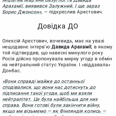
Арахамії, виявився Залужний. І ще зараз
Борис Джонсон»
, — підкреслив Арестович.
Довідка ДО
Олексій Арестович, вочевидь, має на увазі
нещодавнє інтерв’ю
Давида Арахамії
, в якому
той підтвердив, що навесні минулого року
Росія дійсно пропонувала мирну угоду в обмін
на нейтральний статус України. І «віддавала»
Донбас.
«Вони справді майже до останньої
сподівалися, що вони нас дотиснуть до
підписання такої угоди, щоб ми взяли
нейтралітет. Це була найбільша для них
справа. Вони готові були закінчити війну,
якщо ми візьмемо — як Фінляндія колись —