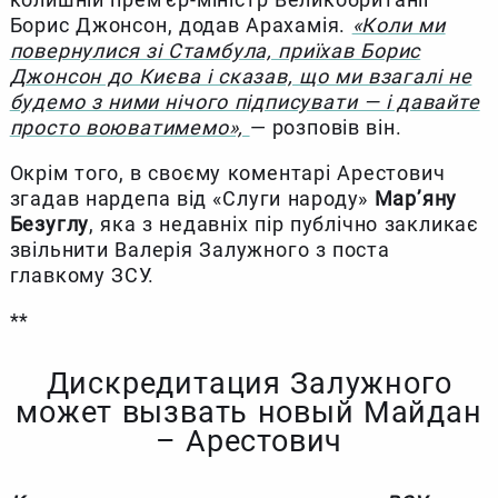
Борис Джонсон, додав Арахамія.
«Коли ми
повернулися зі Стамбула, приїхав Борис
Джонсон до Києва і сказав, що ми взагалі не
будемо з ними нічого підписувати — і давайте
просто воюватимемо»,
— розповів він.
Окрім того, в своєму коментарі Арестович
згадав нардепа від «Слуги народу»
Мар’яну
Безуглу
, яка з недавніх пір публічно закликає
звільнити Валерія Залужного з поста
главкому ЗСУ.
**
Дискредитация Залужного
может вызвать новый Майдан
– Арестович