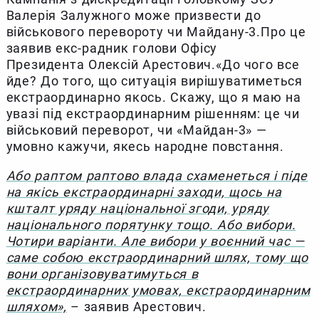
Валерія Залужного може призвести до
військового перевороту чи Майдану-3.Про це
заявив екс-радник голови Офісу
Президента Олексій Арестович.«До чого все
йде? До того, що ситуація вирішуватиметься
екстраординарно якось. Скажу, що я маю на
увазі під екстраординарним рішенням: це чи
військовий переворот, чи «Майдан-3» —
умовно кажучи, якесь народне повстання.
Або раптом раптово влада схаменеться і піде
на якісь екстраординарні заходи, щось на
кшталт уряду національної згоди, уряду
національного порятунку тощо. Або вибори.
Чотири варіанти. Але вибори у воєнний час —
саме собою екстраординарний шлях, тому що
вони організовуватимуться в
екстраординарних умовах, екстраординарним
шляхом»,
– заявив Арестович.