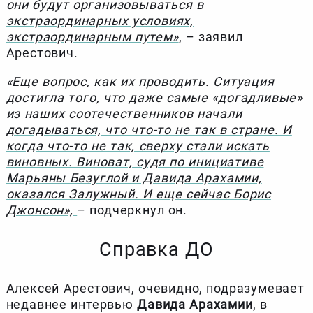
они будут организовываться в
экстраординарных условиях,
экстраординарным путем»
, – заявил
Арестович.
«Еще вопрос, как их проводить. Ситуация
достигла того, что даже самые «догадливые»
из наших соотечественников начали
догадываться, что что-то не так в стране. И
когда что-то не так, сверху стали искать
виновных. Виноват, судя по инициативе
Марьяны Безуглой и Давида Арахамии,
оказался Залужный. И еще сейчас Борис
Джонсон»,
– подчеркнул он.
Справка ДО
Алексей Арестович, очевидно, подразумевает
недавнее интервью
Давида Арахамии
, в