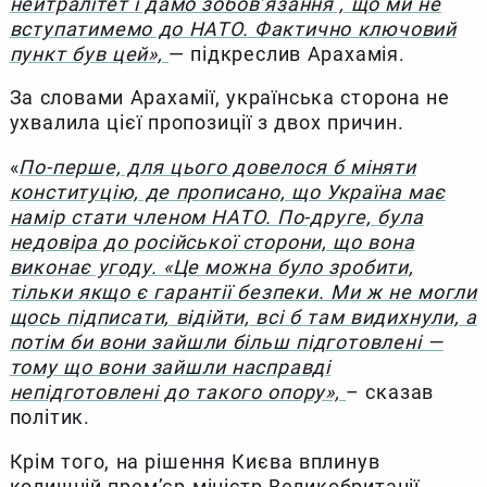
нейтралітет і дамо зобов’язання , що ми не
вступатимемо до НАТО. Фактично ключовий
пункт був цей»,
— підкреслив Арахамія.
За словами Арахамії, українська сторона не
ухвалила цієї пропозиції з двох причин.
«
По-перше, для цього довелося б міняти
конституцію, де прописано, що Україна має
намір стати членом НАТО. По-друге, була
недовіра до російської сторони, що вона
виконає угоду. «Це можна було зробити,
тільки якщо є гарантії безпеки. Ми ж не могли
щось підписати, відійти, всі б там видихнули, а
потім би вони зайшли більш підготовлені —
тому що вони зайшли насправді
непідготовлені до такого опору»,
– сказав
політик.
Крім того, на рішення Києва вплинув
колишній прем’єр-міністр Великобританії