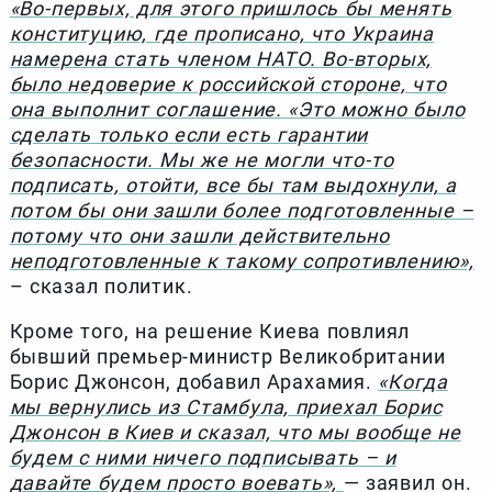
«Во-первых, для этого пришлось бы менять
конституцию, где прописано, что Украина
намерена стать членом НАТО. Во-вторых,
было недоверие к российской стороне, что
она выполнит соглашение. «Это можно было
сделать только если есть гарантии
безопасности. Мы же не могли что-то
подписать, отойти, все бы там выдохнули, а
потом бы они зашли более подготовленные –
потому что они зашли действительно
неподготовленные к такому сопротивлению»,
– сказал политик.
Кроме того, на решение Киева повлиял
бывший премьер-министр Великобритании
Борис Джонсон, добавил Арахамия.
«Когда
мы вернулись из Стамбула, приехал Борис
Джонсон в Киев и сказал, что мы вообще не
будем с ними ничего подписывать – и
давайте будем просто воевать»,
— заявил он.