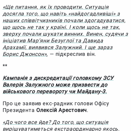
«Ще питання, як їх проводити. Ситуація
досягла того, що навіть «найдогадливіші» з
наших співвітчизників почали здогадуватися,
що щось не так у країні. І коли щось не так,
зверху почали шукати винних. Винен, судячи з
ініціатив Мар’яни Безуглої та Давида
Арахамії, виявився Залужний. І ще зараз
Борис Джонсон»
, — підкреслив він.
**
Кампанія з дискредитації головкому ЗСУ
Валерія Залужного може призвести до
військового перевороту чи Майдану-3.
Про це заявив екс-радник голови Офісу
Президента
Олексій Арестович
.
«До чого все йде? До того, що ситуація
вирішуватиметься екстраординарно якось.