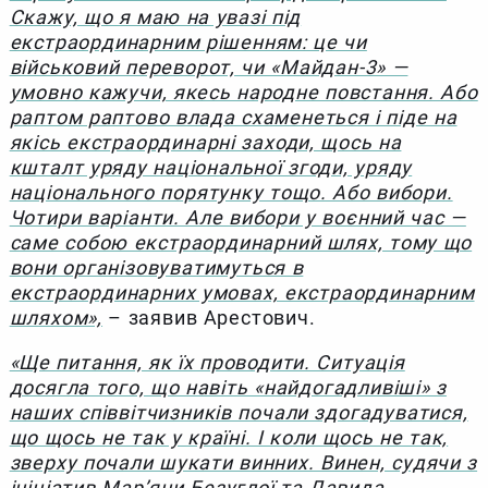
Скажу, що я маю на увазі під
екстраординарним рішенням: це чи
військовий переворот, чи «Майдан-3» —
умовно кажучи, якесь народне повстання. Або
раптом раптово влада схаменеться і піде на
якісь екстраординарні заходи, щось на
кшталт уряду національної згоди, уряду
національного порятунку тощо. Або вибори.
Чотири варіанти. Але вибори у воєнний час —
саме собою екстраординарний шлях, тому що
вони організовуватимуться в
екстраординарних умовах, екстраординарним
шляхом»,
– заявив Арестович.
«Ще питання, як їх проводити. Ситуація
досягла того, що навіть «найдогадливіші» з
наших співвітчизників почали здогадуватися,
що щось не так у країні. І коли щось не так,
зверху почали шукати винних. Винен, судячи з
ініціатив Мар’яни Безуглої та Давида