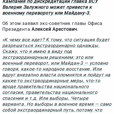
Кампания по дискредитации главка ВСУ
Валерия Залужного может привести к
военному перевороту или Майдану-3.
Об этом заявил экс-советник главы Офиса
Президента
Алексей Арестович
.
«К чему все идет? К тому, что ситуация будет
разрешаться экстраординарно однажды.
Скажу, что я имею в виду под
экстраординарным решением: это или
военный переворот, или Майдан-3 — условно
говоря, какое-то народное восстание. Или
вдруг внезапно власти опомнятся и пойдут на
какие-то экстраординарные меры, что-то
вроде правительства национального
согласия, правительства национального
спасения и т.д. Или выборы. Четыре
варианта. Но выборы в военное время — само
собой экстраординарный путь, потому что