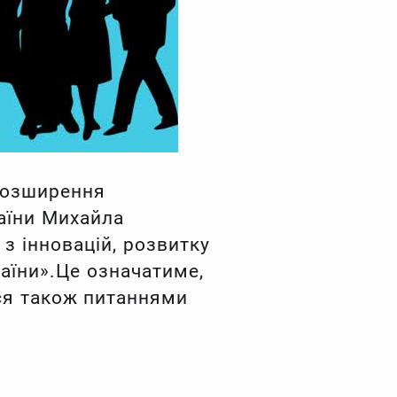
 розширення
аїни Михайла
з інновацій, розвитку
раїни».Це означатиме,
ься також питаннями