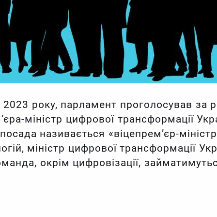
я 2023 року, парламент проголосував за
’єра-міністр цифрової трансформації Укр
посада називається «віцепрем’єр-міністр 
логій, міністр цифрової трансформації Ук
оманда, окрім цифровізації, займатимут