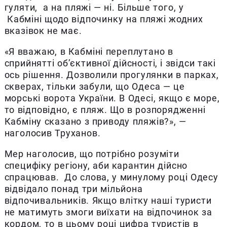
гуляти, а на пляжі — ні. Більше того, у
Кабміні щодо відпочинку на пляжі жодних
вказівок не має.
«Я вважаю, в Кабміні переплутано в
сприйнятті об’єктивної дійсності, і звідси такі
ось рішення. Дозволили прогулянки в парках,
скверах, тільки забули, що Одеса — це
морські ворота України. В Одесі, якщо є море,
то відповідно, є пляж. Що в розпорядженні
Кабміну сказано з приводу пляжів?», —
наголосив Труханов.
Мер наголосив, що потрібно розуміти
специфіку регіону, аби карантин дійсно
спрацював. До слова, у минулому році Одесу
відвідало понад три мільйона
відпочивальників. Якщо влітку наші туристи
не матимуть змоги виїхати на відпочинок за
кордом, то в цьому році цифра туристів в