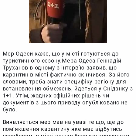
Мер Одеси каже, що у місті готуються до
туристичного сезону.Мера Одеса Геннадій
Труханов в одному з інтерв’ю заявив, що
карантин в місті фактично скінчився. За його
словами, треба знати специфіку регіону для
встановлення обмежень, йдеться у Сніданку з
1+1. Утім, жодних офіційних рішень чи
документів з цього приводу опубліковано не
було.
Виявляється мер мав на увазі те що, ще до
пом’якшення карантину яке має відбутись
незабаром, в місті важко було контролювати