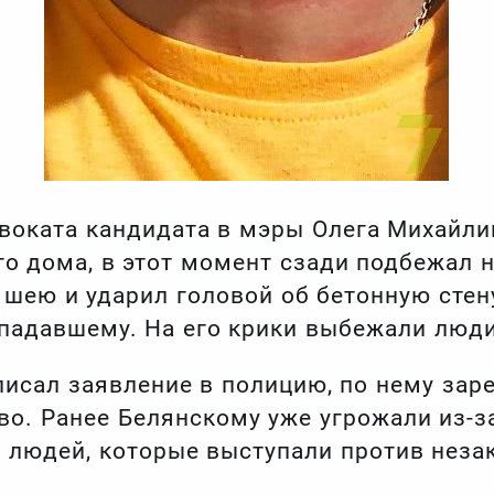
двоката кандидата в мэры Олега Михайл
го дома, в этот момент сзади подбежал 
а шею и ударил головой об бетонную сте
ападавшему. На его крики выбежали люди
исал заявление в полицию, по нему зар
о. Ранее Белянскому уже угрожали из-за 
 людей, которые выступали против неза