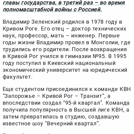
главы государства, в третий раз – во время
полномасштабной войны с Россией.
Владимир Зеленский родился в 1978 году в
Кривом Роге. Его отец – доктор технических
наук, профессор, мать – инженер. Первые
годы жизни Владимир провел в Монголии, где
трудились его родители. После возвращения
в Кривой Рог учился в гимназии №95. В 1995
году поступил в Киевский национальный
экономический университет на юридический
факультет.
Еще студентом присоединился к команде КВН
“Запорожье – Кривой Рог – Транзит”, а
впоследствии создал “95-й квартал”. Команда
получила популярность в Высшей лиге КВН, а
затем превратилась в студию, создавшую
известное шоу “Вечерний квартал”.