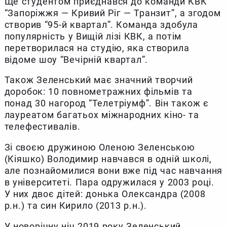
Ще студентом приєднався до команди КВК
“Запоріжжя — Кривий Ріг — Транзит”, а згодом
створив “95-й квартал”. Команда здобула
популярність у Вищій лізі КВК, а потім
перетворилася на студію, яка створила
відоме шоу “Вечірній квартал”.
Також Зеленський має значний творчий
доробок: 10 повнометражних фільмів та
понад 30 нагород “Телетріумф”. Він також є
лауреатом багатьох міжнародних кіно- та
телефестивалів.
Зі своєю дружиною Оленою Зеленською
(Кіяшко) Володимир навчався в одній школі,
але познайомилися вони вже під час навчання
в університеті. Пара одружилася у 2003 році.
У них двоє дітей: донька Олександра (2008
р.н.) та син Кирило (2013 р.н.).
У новорічну ніч 2019 року Зеленський