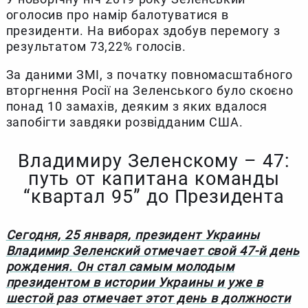
оголосив про намір балотуватися в
президенти. На виборах здобув перемогу з
результатом 73,22% голосів.
За даними ЗМІ, з початку повномасштабного
вторгнення Росії на Зеленського було скоєно
понад 10 замахів, деяким з яких вдалося
запобігти завдяки розвідданим США.
Владимиру Зеленскому – 47:
путь от капитана команды
“квартал 95” до Президента
Сегодня, 25 января, президент Украины
Владимир Зеленский отмечает свой 47-й день
рождения. Он стал самым молодым
президентом в истории Украины и уже в
шестой раз отмечает этот день в должности