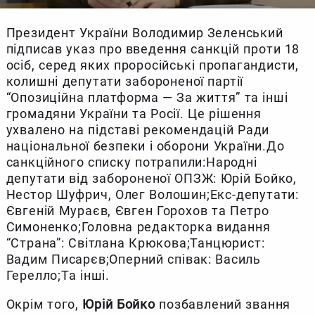
Президент України Володимир Зеленський
підписав указ про введення санкцій проти 18
осіб, серед яких проросійські пропагандисти,
колишні депутати забороненої партії
“Опозиційна платформа — За життя” та інші
громадяни України та Росії. Це рішення
ухвалено на підставі рекомендацій Ради
національної безпеки і оборони України.До
санкційного списку потрапили:Народні
депутати від забороненої ОПЗЖ: Юрій Бойко,
Нестор Шуфрич, Олег Волошин;Екс-депутати:
Євгеній Мураєв, Євген Горохов та Петро
Симоненко;Головна редакторка видання
“Страна”: Світлана Крюкова;Танцюрист:
Вадим Писарєв;Оперний співак: Василь
Герелло;Та інші.
Окрім того,
Юрій Бойко
позбавлений звання