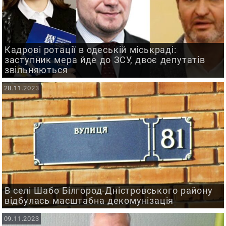
Кадрові ротації в одеській міськраді:
заступник мера йде до ЗСУ, двоє депутатів
звільняються
28.11.2023
В селі Шабо Білгород-Дністровського району
відбулась масштабна декомунізація
09.11.2023