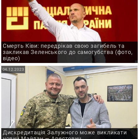
Смерть Ківи: передрікав свою загибель та
закликав Зеленського до самогубства (фото,
відео)
04.12.2023
Дискредитація Залужного може викликати
новий Майдан — Арестович