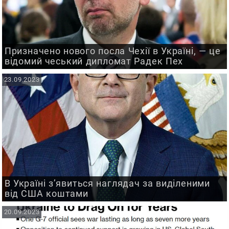
Призначено нового посла Чехії в Україні, — це
відомий чеський дипломат Радек Пех
23.09.2023
В Україні з’явиться наглядач за виділеними
від США коштами
20.09.2023